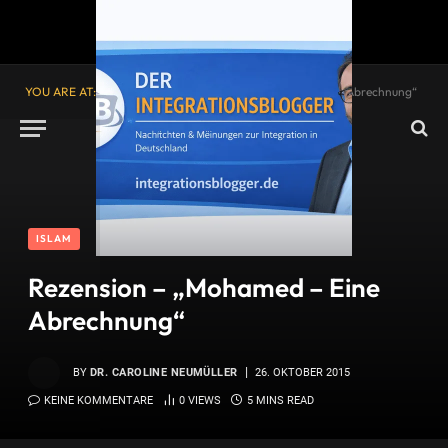
YOU ARE AT:
Startseite
»
Rezension – „Mohamed – Eine Abrechnung“
ISLAM
Rezension – „Mohamed – Eine
Abrechnung“
BY
DR. CAROLINE NEUMÜLLER
26. OKTOBER 2015
KEINE KOMMENTARE
0
VIEWS
5 MINS READ