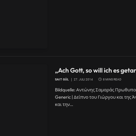
„Ach Gott, so will ich es get
SAIT GÜL
27. JULI 2014
8 MINS READ
Bildquelle: Αντώνης Σαμαράς Πρωθυπουρ
Generic | Δείπνο του Γιώργου και της 
και την…