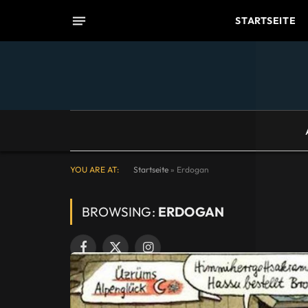
STARTSEITE
YOU ARE AT:
Startseite
»
Erdogan
BROWSING:
ERDOGAN
Facebook
X
Instagram
(Twitter)