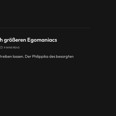
ch größeren Egomaniacs
9 MINS READ
treiben lassen. Der Philippika des besorgten