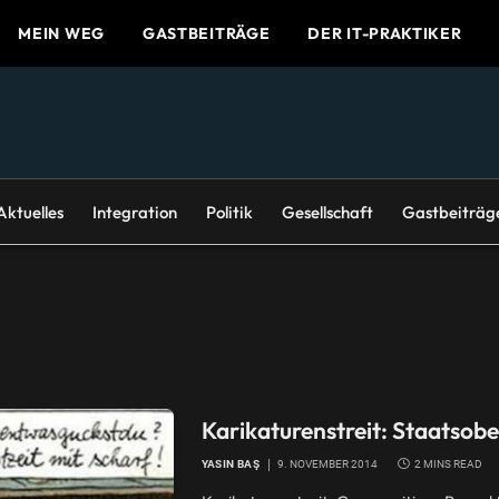
MEIN WEG
GASTBEITRÄGE
DER IT-PRAKTIKER
Aktuelles
Integration
Politik
Gesellschaft
Gastbeiträg
Karikaturenstreit: Staatsob
YASIN BAŞ
9. NOVEMBER 2014
2 MINS READ