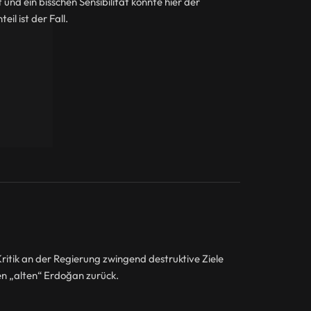
und ein bisschen Sensibilität könnte hier der
il ist der Fall.
itik an der Regierung zwingend destruktive Ziele
en „alten“ Erdoğan zurück.