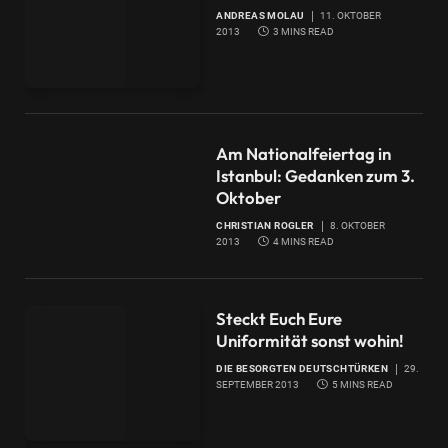
ANDREAS MOLAU
11. OKTOBER
2013
3 MINS READ
Am Nationalfeiertag in
Istanbul: Gedanken zum 3.
Oktober
CHRISTIAN ROGLER
8. OKTOBER
2013
4 MINS READ
Steckt Euch Eure
Uniformität sonst wohin!
DIE BESORGTEN DEUTSCHTÜRKEN
29.
SEPTEMBER 2013
5 MINS READ