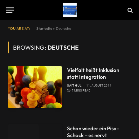
YOU ARE AT:
Startseite
»
Deutsche
BROWSING:
DEUTSCHE
Vielfalt heißt Inklusion
statt Integration
SAIT GÜL
11. AUGUST 2014
7 MINS READ
Schon wieder ein Pisa-
Schock – es nervt