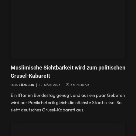
Muslimische Sichtbarkeit wird zum politischen
Grusel-Kabarett
GESELLSCHAFT
RESUL ÖZCELIK
19. MÄRZ 2026
6 MINS READ
Ramadan-Streit in Kleve: Wie
Ein Iftar im Bundestag genügt, und aus ein paar Gebeten
Medien aus einer Schuldebatte ein
wird per Panikrhetorik gleich die nächste Staatskrise. So
Empörungsritual machten
sieht deutsches Grusel-Kabarett aus.
12. MÄRZ 2026