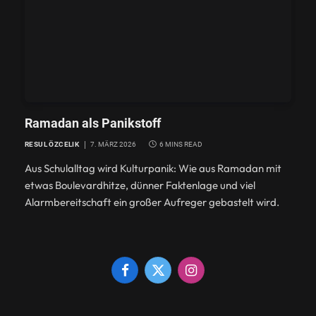
Ramadan als Panikstoff
RESUL ÖZCELIK
7. MÄRZ 2026
6 MINS READ
Aus Schulalltag wird Kulturpanik: Wie aus Ramadan mit
GESELLSCHAFT
etwas Boulevardhitze, dünner Faktenlage und viel
Alarmbereitschaft ein großer Aufreger gebastelt wird.
Die Kopftuchdebatte als gepflegtes
Vorurteil
1. MÄRZ 2026
Facebook
X
Instagram
(Twitter)