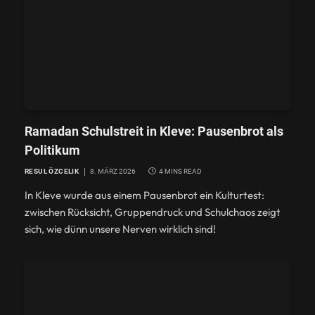
ISLAM
Ramadan als Panikstoff
Ramadan Schulstreit in Kleve: Pausenbrot als
Politikum
7. MÄRZ 2026
RESUL ÖZCELIK
8. MÄRZ 2026
4 MINS READ
In Kleve wurde aus einem Pausenbrot ein Kulturtest:
zwischen Rücksicht, Gruppendruck und Schulchaos zeigt
sich, wie dünn unsere Nerven wirklich sind!