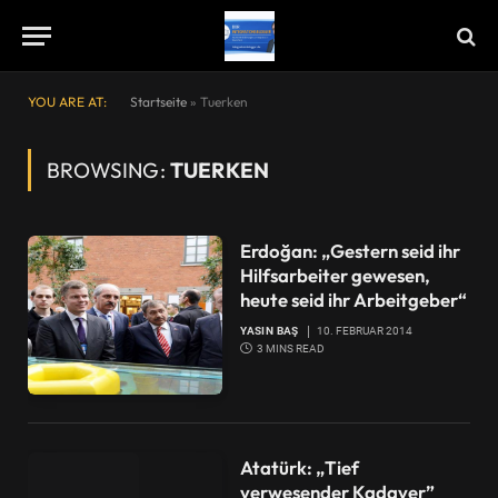
YOU ARE AT:
Startseite
»
Tuerken
BROWSING:
TUERKEN
Erdoğan: „Gestern seid ihr
Hilfsarbeiter gewesen,
heute seid ihr Arbeitgeber“
YASIN BAŞ
10. FEBRUAR 2014
3 MINS READ
Atatürk: „Tief
verwesender Kadaver”