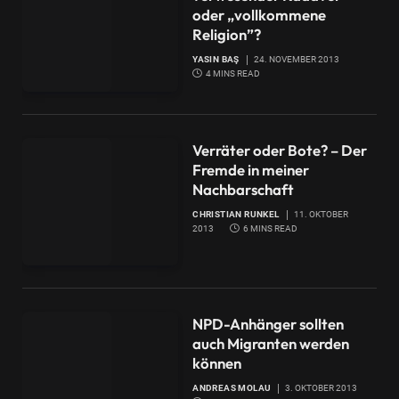
oder „vollkommene
Religion”?
YASIN BAŞ
24. NOVEMBER 2013
4 MINS READ
Verräter oder Bote? – Der
Fremde in meiner
Nachbarschaft
CHRISTIAN RUNKEL
11. OKTOBER
2013
6 MINS READ
NPD-Anhänger sollten
auch Migranten werden
können
ANDREAS MOLAU
3. OKTOBER 2013