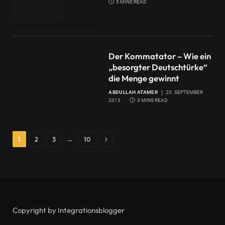
5 MINS READ
Der Kommatator – Wie ein
„besorgter Deutschtürke“
die Menge gewinnt
ABDULLAH ATAMER
20. SEPTEMBER
2013
3 MINS READ
Next
…
1
2
3
10
Copyright by Integrationsblogger