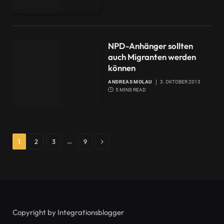
NPD-Anhänger sollten
auch Migranten werden
können
ANDREAS MOLAU
3. OKTOBER 2013
5 MINS READ
Next
…
1
2
3
9
Copyright by Integrationsblogger