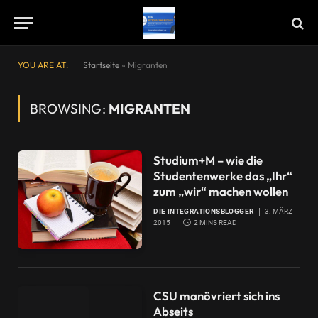
YOU ARE AT:
Startseite
»
Migranten
BROWSING:
MIGRANTEN
Studium+M – wie die
Studentenwerke das „Ihr“
zum „wir“ machen wollen
DIE INTEGRATIONSBLOGGER
3. MÄRZ
2015
2 MINS READ
CSU manövriert sich ins
Abseits