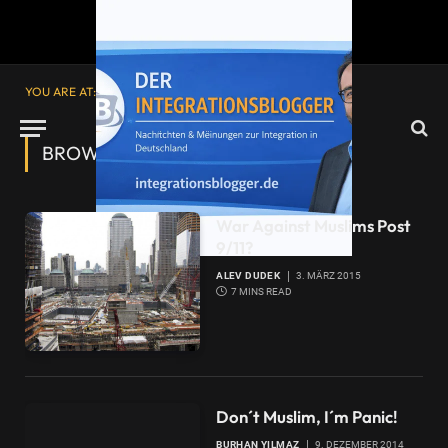
YOU ARE AT:
Startseite
»
Muslim
BROWSING:
MUSLIM
War Against Muslims Post
9/11?
ALEV DUDEK
3. MÄRZ 2015
7 MINS READ
Don´t Muslim, I´m Panic!
BURHAN YILMAZ
9. DEZEMBER 2014