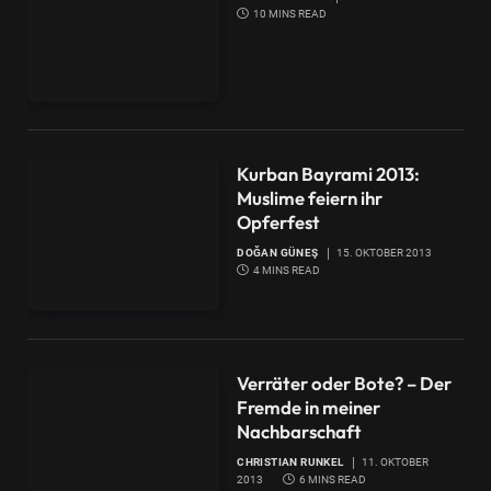
10 MINS READ
Kurban Bayrami 2013:
Muslime feiern ihr
Opferfest
DOĞAN GÜNEŞ
15. OKTOBER 2013
4 MINS READ
Verräter oder Bote? – Der
Fremde in meiner
Nachbarschaft
CHRISTIAN RUNKEL
11. OKTOBER
2013
6 MINS READ