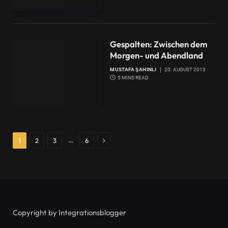
Gespalten: Zwischen dem
Morgen- und Abendland
MUSTAFA ŞAHINLI
20. AUGUST 2013
5 MINS READ
Next
…
1
2
3
6
Copyright by Integrationsblogger