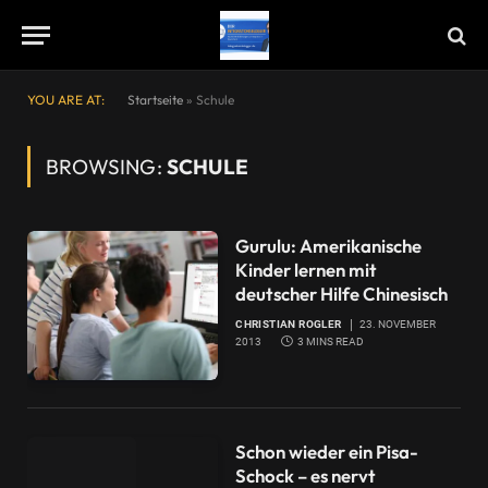
YOU ARE AT:
Startseite
»
Schule
BROWSING:
SCHULE
Gurulu: Amerikanische
Kinder lernen mit
deutscher Hilfe Chinesisch
CHRISTIAN ROGLER
23. NOVEMBER
2013
3 MINS READ
Schon wieder ein Pisa-
Schock – es nervt