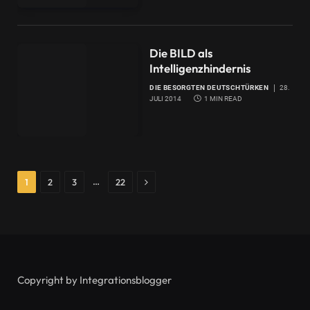
Die BILD als
Intelligenzhindernis
DIE BESORGTEN DEUTSCHTÜRKEN
28.
JULI 2014
1 MIN READ
Next
…
1
2
3
22
Copyright by Integrationsblogger