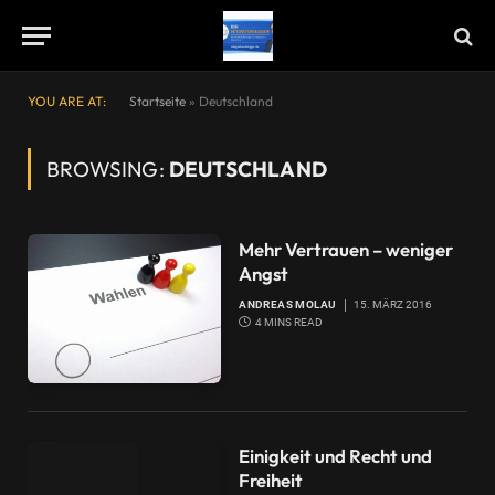
YOU ARE AT:
Startseite
»
Deutschland
BROWSING:
DEUTSCHLAND
Mehr Vertrauen – weniger
Angst
ANDREAS MOLAU
15. MÄRZ 2016
4 MINS READ
Einigkeit und Recht und
Freiheit