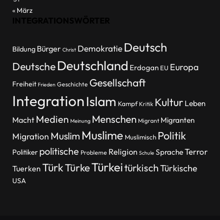
« März
INTEGRATIONSWÖRTER
Deutsch
Demokratie
Bürger
Bildung
Christ
Deutschland
Deutsche
Europa
Erdogan
EU
Gesellschaft
Freiheit
Geschichte
Frieden
Integration
Islam
Kultur
Leben
Kampf
Kritik
Menschen
Medien
Macht
Migranten
Migrant
Meinung
Muslime
Politik
Muslim
Migration
Muslimisch
politische
Religion
Terror
Politiker
Sprache
Probleme
Schule
Türkei
Türk
Türke
türkisch
Türkische
Tuerken
USA