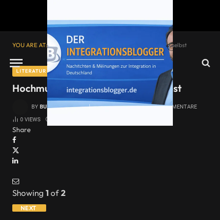
YOU ARE AT:
Startseite
»
Hochmut: Ein Kampf gegen uns selbst
LITERATUR
Hochmut: Ein Kampf gegen uns selbst
BY
BURHAN YILMAZ
17. JULI 2015
KEINE KOMMENTARE
0
VIEWS
12 MINS READ
Share
Showing
1
of
2
NEXT