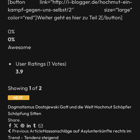
[button link=“http://i-blogger.de/hochmut-ein-
kampf-gegen-uns-selbst/2″ size=“large“
color=“red“]Weiter geht es hier zu Teil 2[/button]
0
%
0%
Awesome
User Ratings
(
1
Votes)
3.9
Showing
1
of
2
NEXT
Dogmatismus
Dostojewski
Gott und die Welt
Hochmut
Schöpfer
Schöpfung
Sitten
Share.
Facebook
Twitter
Pinterest
LinkedIn
Tumblr
Email
Previous Article
Hassanschläge auf Asylunterkünfte rechts im
Trend – Tendenz steigend