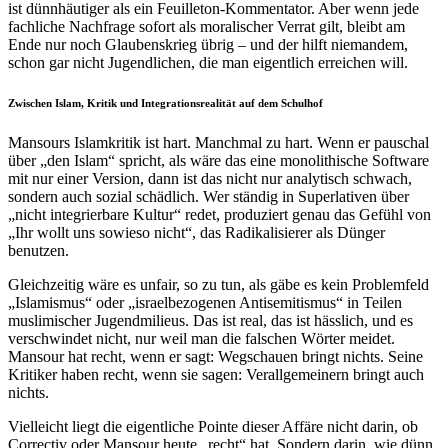
ist dünnhäutiger als ein Feuilleton-Kommentator. Aber wenn jede
fachliche Nachfrage sofort als moralischer Verrat gilt, bleibt am
Ende nur noch Glaubenskrieg übrig – und der hilft niemandem,
schon gar nicht Jugendlichen, die man eigentlich erreichen will.
Zwischen Islam, Kritik und Integrationsrealität auf dem Schulhof
Mansours Islamkritik ist hart. Manchmal zu hart. Wenn er pauschal
über „den Islam“ spricht, als wäre das eine monolithische Software
mit nur einer Version, dann ist das nicht nur analytisch schwach,
sondern auch sozial schädlich. Wer ständig in Superlativen über
„nicht integrierbare Kultur“ redet, produziert genau das Gefühl von
„Ihr wollt uns sowieso nicht“, das Radikalisierer als Dünger
benutzen.
Gleichzeitig wäre es unfair, so zu tun, als gäbe es kein Problemfeld
„Islamismus“ oder „israelbezogenen Antisemitismus“ in Teilen
muslimischer Jugendmilieus. Das ist real, das ist hässlich, und es
verschwindet nicht, nur weil man die falschen Wörter meidet.
Mansour hat recht, wenn er sagt: Wegschauen bringt nichts. Seine
Kritiker haben recht, wenn sie sagen: Verallgemeinern bringt auch
nichts.
Vielleicht liegt die eigentliche Pointe dieser Affäre nicht darin, ob
Correctiv oder Mansour heute „recht“ hat. Sondern darin, wie dünn