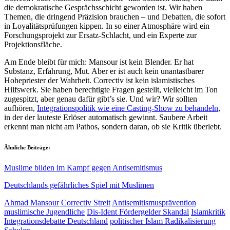
die demokratische Gesprächsschicht geworden ist. Wir haben
Themen, die dringend Präzision brauchen – und Debatten, die sofort
in Loyalitätsprüfungen kippen. In so einer Atmosphäre wird ein
Forschungsprojekt zur Ersatz-Schlacht, und ein Experte zur
Projektionsfläche.
Am Ende bleibt für mich: Mansour ist kein Blender. Er hat
Substanz, Erfahrung, Mut. Aber er ist auch kein unantastbarer
Hohepriester der Wahrheit. Correctiv ist kein islamistisches
Hilfswerk. Sie haben berechtigte Fragen gestellt, vielleicht im Ton
zugespitzt, aber genau dafür gibt’s sie. Und wir? Wir sollten
aufhören,
Integrationspolitik wie eine Casting-Show zu behandeln
,
in der der lauteste Erlöser automatisch gewinnt. Saubere Arbeit
erkennt man nicht am Pathos, sondern daran, ob sie Kritik überlebt.
Ähnliche Beiträge:
Muslime bilden im Kampf gegen Antisemitismus
Deutschlands gefährliches Spiel mit Muslimen
Ahmad Mansour Correctiv Streit
Antisemitismusprävention
muslimische Jugendliche
Dis-Ident Fördergelder Skandal
Islamkritik
Integrationsdebatte Deutschland
politischer Islam Radikalisierung