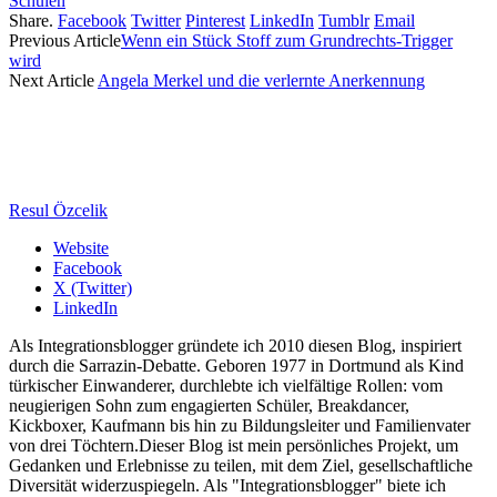
Schulen
Share.
Facebook
Twitter
Pinterest
LinkedIn
Tumblr
Email
Previous Article
Wenn ein Stück Stoff zum Grundrechts-Trigger
wird
Next Article
Angela Merkel und die verlernte Anerkennung
Resul Özcelik
Website
Facebook
X (Twitter)
LinkedIn
Als Integrationsblogger gründete ich 2010 diesen Blog, inspiriert
durch die Sarrazin-Debatte. Geboren 1977 in Dortmund als Kind
türkischer Einwanderer, durchlebte ich vielfältige Rollen: vom
neugierigen Sohn zum engagierten Schüler, Breakdancer,
Kickboxer, Kaufmann bis hin zu Bildungsleiter und Familienvater
von drei Töchtern.Dieser Blog ist mein persönliches Projekt, um
Gedanken und Erlebnisse zu teilen, mit dem Ziel, gesellschaftliche
Diversität widerzuspiegeln. Als "Integrationsblogger" biete ich