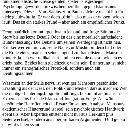
fundamentalistische Kreise geraten, später „ausgestiegen“,
Psychologe geworden, inzwischen beruflich gegen Islamismus
unterwegs. Dieses „Vom-Saulus-zum-Paulus“-Motiv macht ihn für
viele glaubwürdig. Er war doch „drin“, also muss er wissen, wie es
läuft. Das ist ein starkes Pfund – aber auch ein empfindlicher Punkt.
Denn natürlich kommt irgendwann jemand und fragt: Stimmt die
Story bis ins letzte Detail? Oder ist das eine moralisch aufgeladene
Bühnenfassung? Die Debatte um seinen Werdegang ist nicht neu.
Kritiker werfen ihm vor, seine Nähe zur Muslimbruderschaft oder
die Rolle eines Imams in seiner Jugend zu dramatisieren. Mansour
kontert: Ja, ich war radikalisiert, und ich erzähle das so, wie ich es
erlebt habe. Beides kann gleichzeitig wahr sein. Erinnerung ist nicht
immer ein stenografisches Protokoll, sondern auch ein
Deutungsrahmen.
Was mich an der Stelle nervt, ist weniger Mansours persönliche
Erzählung als der Deal, den Politik und Medien daraus machen: Wer
die richtige Läuterungsbiografie mitbringt, bekommt automatisch
Expertenstatus für jede Islam-und-Integration-Frage. Als wäre
persönliche Betroffenheit ein Ersatz für saubere Analyse. Mansours
akademischer Hintergrund ist real, sein psychologisches Handwerk
ebenfalls. Aber Expertise entsteht nicht nur aus Herkunft plus
Seitenwechsel, sondern aus überprüfbaren Argumenten. Und genau
da wird’s interessant.