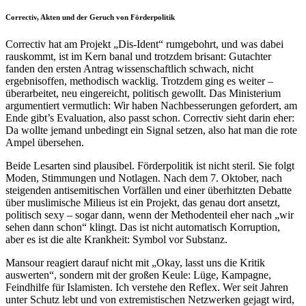
Correctiv, Akten und der Geruch von Förderpolitik
Correctiv hat am Projekt „Dis-Ident“ rumgebohrt, und was dabei
rauskommt, ist im Kern banal und trotzdem brisant: Gutachter
fanden den ersten Antrag wissenschaftlich schwach, nicht
ergebnisoffen, methodisch wacklig. Trotzdem ging es weiter –
überarbeitet, neu eingereicht, politisch gewollt. Das Ministerium
argumentiert vermutlich: Wir haben Nachbesserungen gefordert, am
Ende gibt’s Evaluation, also passt schon. Correctiv sieht darin eher:
Da wollte jemand unbedingt ein Signal setzen, also hat man die rote
Ampel übersehen.
Beide Lesarten sind plausibel. Förderpolitik ist nicht steril. Sie folgt
Moden, Stimmungen und Notlagen. Nach dem 7. Oktober, nach
steigenden antisemitischen Vorfällen und einer überhitzten Debatte
über muslimische Milieus ist ein Projekt, das genau dort ansetzt,
politisch sexy – sogar dann, wenn der Methodenteil eher nach „wir
sehen dann schon“ klingt. Das ist nicht automatisch Korruption,
aber es ist die alte Krankheit: Symbol vor Substanz.
Mansour reagiert darauf nicht mit „Okay, lasst uns die Kritik
auswerten“, sondern mit der großen Keule: Lüge, Kampagne,
Feindhilfe für Islamisten. Ich verstehe den Reflex. Wer seit Jahren
unter Schutz lebt und von extremistischen Netzwerken gejagt wird,