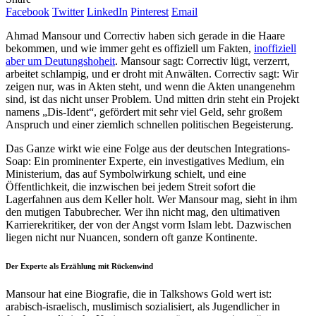
Facebook
Twitter
LinkedIn
Pinterest
Email
Ahmad Mansour und Correctiv haben sich gerade in die Haare
bekommen, und wie immer geht es offiziell um Fakten,
inoffiziell
aber um Deutungshoheit
. Mansour sagt: Correctiv lügt, verzerrt,
arbeitet schlampig, und er droht mit Anwälten. Correctiv sagt: Wir
zeigen nur, was in Akten steht, und wenn die Akten unangenehm
sind, ist das nicht unser Problem. Und mitten drin steht ein Projekt
namens „Dis-Ident“, gefördert mit sehr viel Geld, sehr großem
Anspruch und einer ziemlich schnellen politischen Begeisterung.
Das Ganze wirkt wie eine Folge aus der deutschen Integrations-
Soap: Ein prominenter Experte, ein investigatives Medium, ein
Ministerium, das auf Symbolwirkung schielt, und eine
Öffentlichkeit, die inzwischen bei jedem Streit sofort die
Lagerfahnen aus dem Keller holt. Wer Mansour mag, sieht in ihm
den mutigen Tabubrecher. Wer ihn nicht mag, den ultimativen
Karrierekritiker, der von der Angst vorm Islam lebt. Dazwischen
liegen nicht nur Nuancen, sondern oft ganze Kontinente.
Der Experte als Erzählung mit Rückenwind
Mansour hat eine Biografie, die in Talkshows Gold wert ist:
arabisch-israelisch, muslimisch sozialisiert, als Jugendlicher in