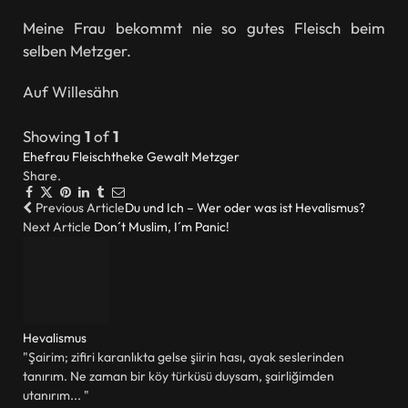
Meine Frau bekommt nie so gutes Fleisch beim
selben Metzger.
Auf Willesähn
Showing
1
of
1
Ehefrau
Fleischtheke
Gewalt
Metzger
Share.
Facebook
Twitter
Pinterest
LinkedIn
Tumblr
Email
Previous Article
Du und Ich – Wer oder was ist Hevalismus?
Next Article
Don´t Muslim, I´m Panic!
Hevalismus
"Şairim; zifiri karanlıkta gelse şiirin hası, ayak seslerinden
tanırım. Ne zaman bir köy türküsü duysam, şairliğimden
utanırım... "