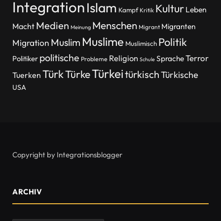
Integration
Islam
Kultur
Leben
Kampf
Kritik
Menschen
Medien
Macht
Migranten
Migrant
Meinung
Muslime
Politik
Muslim
Migration
Muslimisch
politische
Religion
Terror
Politiker
Sprache
Probleme
Schule
Türkei
Türk
Türke
türkisch
Türkische
Tuerken
USA
Copyright by Integrationsblogger
ARCHIV