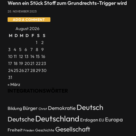
Wenn ein Stück Stoff zum Grundrechts-Trigger wird
20. NOVEMBER 2025
ADD A COMMENT
August 2026
M
D
M
D
F
S
S
1
2
3
4
5
6
7
8
9
10
11
12
13
14
15
16
17
18
19
20
21
22
23
24
25
26
27
28
29
30
31
« März
INTEGRATIONSWÖRTER
Deutsch
Demokratie
Bürger
Bildung
Christ
Deutschland
Deutsche
Europa
Erdogan
EU
Gesellschaft
Freiheit
Geschichte
Frieden