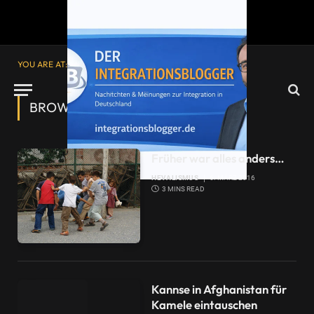
YOU ARE AT:
Startseite
»
Hevalismus
BROWSING:
HEVALISMUS
Früher war alles anders…
HEVALISMUS
6. MÄRZ 2016
3 MINS READ
Kannse in Afghanistan für
Kamele eintauschen