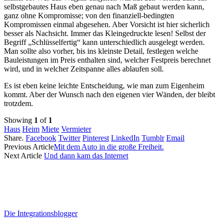
selbstgebautes Haus eben genau nach Maß gebaut werden kann,
ganz ohne Kompromisse; von den finanziell-bedingten
Kompromissen einmal abgesehen. Aber Vorsicht ist hier sicherlich
besser als Nachsicht. Immer das Kleingedruckte lesen! Selbst der
Begriff „Schlüsselfertig“ kann unterschiedlich ausgelegt werden.
Man sollte also vorher, bis ins kleinste Detail, festlegen welche
Bauleistungen im Preis enthalten sind, welcher Festpreis berechnet
wird, und in welcher Zeitspanne alles ablaufen soll.
Es ist eben keine leichte Entscheidung, wie man zum Eigenheim
kommt. Aber der Wunsch nach den eigenen vier Wänden, der bleibt
trotzdem.
Showing
1
of
1
Haus
Heim
Miete
Vermieter
Share.
Facebook
Twitter
Pinterest
LinkedIn
Tumblr
Email
Previous Article
Mit dem Auto in die große Freiheit.
Next Article
Und dann kam das Internet
Die Integrationsblogger