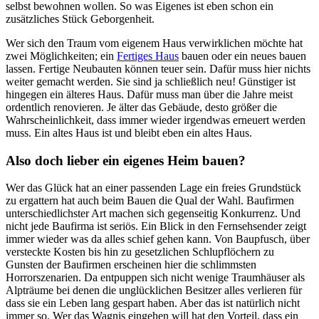
selbst bewohnen wollen. So was Eigenes ist eben schon ein
zusätzliches Stück Geborgenheit.
Wer sich den Traum vom eigenem Haus verwirklichen möchte hat
zwei Möglichkeiten; ein
Fertiges Haus
bauen oder ein neues bauen
lassen. Fertige Neubauten können teuer sein. Dafür muss hier nichts
weiter gemacht werden. Sie sind ja schließlich neu! Günstiger ist
hingegen ein älteres Haus. Dafür muss man über die Jahre meist
ordentlich renovieren. Je älter das Gebäude, desto größer die
Wahrscheinlichkeit, dass immer wieder irgendwas erneuert werden
muss. Ein altes Haus ist und bleibt eben ein altes Haus.
Also doch lieber ein eigenes Heim bauen?
Wer das Glück hat an einer passenden Lage ein freies Grundstück
zu ergattern hat auch beim Bauen die Qual der Wahl. Baufirmen
unterschiedlichster Art machen sich gegenseitig Konkurrenz. Und
nicht jede Baufirma ist seriös. Ein Blick in den Fernsehsender zeigt
immer wieder was da alles schief gehen kann. Von Baupfusch, über
versteckte Kosten bis hin zu gesetzlichen Schlupflöchern zu
Gunsten der Baufirmen erscheinen hier die schlimmsten
Horrorszenarien. Da entpuppen sich nicht wenige Traumhäuser als
Alpträume bei denen die unglücklichen Besitzer alles verlieren für
dass sie ein Leben lang gespart haben. Aber das ist natürlich nicht
immer so. Wer das Wagnis eingehen will hat den Vorteil, dass ein