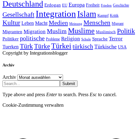
Deutschland
Europa
Erdogan
Freiheit
EU
Geschichte
Frieden
Integration
Islam
Gesellschaft
Kampf
Kritik
Kultur
Medien
Menschen
Leben
Macht
Migrant
Meinung
Muslime
Politik
Muslim
Migration
Migranten
Muslimisch
politische
Religion
Terror
Sprache
Politiker
Probleme
Schule
Türkei
Türk
Türke
türkisch
Türkische
Tuerken
USA
Copyright by Integrationsblogger
Archiv
Archiv
Submit
Type above and press
Enter
to search. Press
Esc
to cancel.
Cookie-Zustimmung verwalten