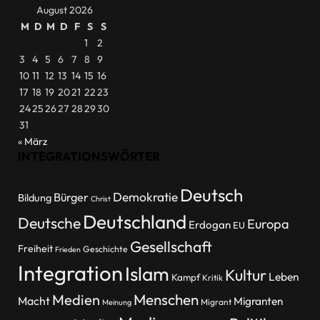
August 2026
M
D
M
D
F
S
S
1
2
3
4
5
6
7
8
9
10
11
12
13
14
15
16
17
18
19
20
21
22
23
24
25
26
27
28
29
30
31
« März
INTEGRATIONSWÖRTER
Deutsch
Demokratie
Bürger
Bildung
Christ
Deutschland
Deutsche
Europa
Erdogan
EU
Gesellschaft
Freiheit
Geschichte
Frieden
Integration
Islam
Kultur
Leben
Kampf
Kritik
Menschen
Medien
Macht
Migranten
Migrant
Meinung