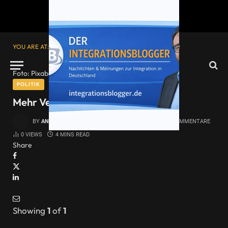
YOU ARE AT:
Startseite
»
Mehr Vertrauen – weniger Angst
Foto: Pixabay
POLITIK
Mehr Vertrauen – weniger Angst
BY
ANDREAS MOLAU
15. MÄRZ 2016
KEINE KOMMENTARE
0
VIEWS
4 MINS READ
Share
Showing
1
of
1