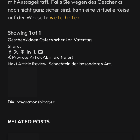
mit Aussagekraft. Falls Sie wegen des Geschenks
noch nicht ganz sicher sind, kann eine virtuelle Reise
auf der Webseite
weiterhelfen.
Showing
1
of
1
Geschenkideen
Ostern
schenken
Vatertag
Share.
Facebook
Twitter
Pinterest
LinkedIn
Tumblr
Email
Previous Article
Ab in die Natur!
Next Article
Review: Schachteln der besonderen Art.
Die Integrationsblogger
Website
RELATED
POSTS