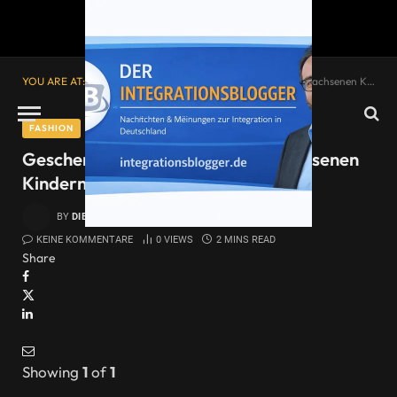
YOU ARE AT:
Startseite
»
Geschenkideen – Etwas den erwachsenen Kindern zu Ostern schenken
FASHION
Geschenkideen – Etwas den erwachsenen
Kindern zu Ostern schenken
BY
DIE INTEGRATIONSBLOGGER
25. MAI 2017
KEINE KOMMENTARE
0
VIEWS
2 MINS READ
Share
Showing
1
of
1