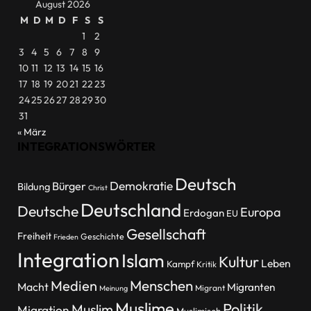
August 2026
M
D
M
D
F
S
S
1
2
3
4
5
6
7
8
9
10
11
12
13
14
15
16
17
18
19
20
21
22
23
24
25
26
27
28
29
30
31
« März
INTEGRATIONSWÖRTER
Deutsch
Demokratie
Bürger
Bildung
Christ
Deutschland
Deutsche
Europa
Erdogan
EU
Gesellschaft
Freiheit
Geschichte
Frieden
Integration
Islam
Kultur
Leben
Kampf
Kritik
Menschen
Medien
Macht
Migranten
Migrant
Meinung
Muslime
Politik
Muslim
Migration