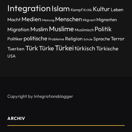
Integration
Islam
Kultur
Leben
Kampf
Kritik
Menschen
Medien
Macht
Migranten
Migrant
Meinung
Muslime
Politik
Muslim
Migration
Muslimisch
politische
Religion
Terror
Politiker
Sprache
Probleme
Schule
Türkei
Türk
Türke
türkisch
Türkische
Tuerken
USA
Copyright by Integrationsblogger
ARCHIV