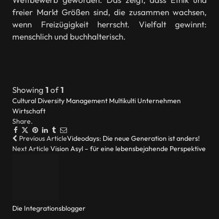
freier Markt Größen sind, die zusammen wachsen,
wenn Freizügigkeit herrscht. Vielfalt gewinnt:
menschlich und buchhalterisch.
Showing
1
of
1
Cultural Diversity
Management
Multikulti
Unternehmen
Wirtschaft
Share.
Facebook
Twitter
Pinterest
LinkedIn
Tumblr
Email
Previous Article
Videodays: Die neue Generation ist anders!
Next Article
Vision Asyl – für eine lebensbejahende Perspektive
Die Integrationsblogger