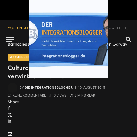
YOU ARE AT:
Startseite
»
Cultural Diversity Management verwirklicht Träume
Barnacles Budget Accommodation
|
CC BY 2.0
|
Fun in Galway
AKTUELLES
Cultural Diversity Management
verwirklicht Träume
BY
DIE INTEGRATIONSBLOGGER
10. AUGUST 2015
KEINE KOMMENTARE
0
VIEWS
2 MINS READ
Share