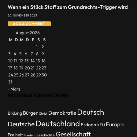
Wenn ein Stück Stoff zum Grundrechts-Trigger wird
20. NOVEMBER 2025
ADD A COMMENT
August 2026
M
D
M
D
F
S
S
1
2
3
4
5
6
7
8
9
10
11
12
13
14
15
16
17
18
19
20
21
22
23
24
25
26
27
28
29
30
31
« März
INTEGRATIONSWÖRTER
Deutsch
Demokratie
Bürger
Bildung
Christ
Deutschland
Deutsche
Europa
Erdogan
EU
Gesellschaft
Freiheit
Geschichte
Frieden