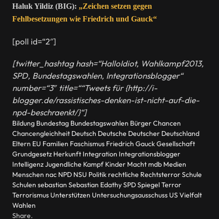
Haluk Yildiz (BIG):
„Zeichen setzen gegen
Fehlbesetzungen wie Friedrich und Gauck“
[poll id=“2″]
[twitter_hashtag hash=“HalloIdiot, Wahlkampf2013,
SPD, Bundestagswahlen, Integrationsblogger“
number=“3″ title=““Tweets für {http://i-
blogger.de/rassistisches-denken-ist-nicht-auf-die-
npd-beschraenkt/}“]
Bildung
Bundestag
Bundestagswahlen
Bürger
Chancen
Chancengleichheit
Deutsch
Deutsche
Deutscher
Deutschland
Eltern
EU
Familien
Faschismus
Friedrich
Gauck
Gesellschaft
Grundgesetz
Herkunft
Integration
Integrationsblogger
Intelligenz
Jugendliche
Kampf
Kinder
Macht
mdb
Medien
Menschen
nac
NPD
NSU
Politik
rechtliche
Rechtsterror
Schule
Schulen
sebastian
Sebastian Edathy
SPD
Spiegel
Terror
Terrorismus
Unterstützen
Untersuchungsausschuss
US
Vielfalt
Wahlen
Share.