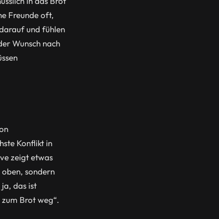
nüsslich in das Brot
he Freunde oft,
 darauf und fühlen
 der Wunsch nach
üssen
von
te Konflikt in
eve zeigt etwas
n oben, sondern
a, das ist
 zum Brot weg“.