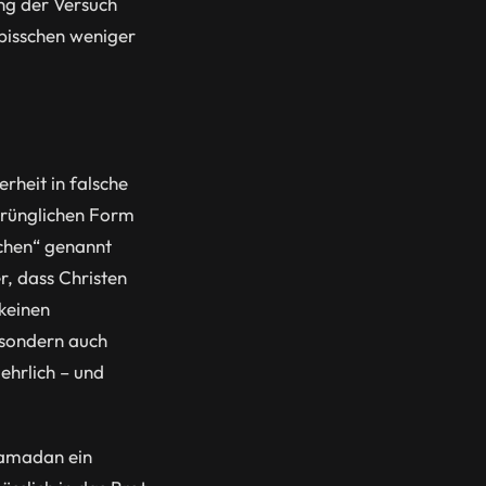
ng der Versuch
 bisschen weniger
rheit in falsche
prünglichen Form
dchen“ genannt
, dass Christen
 keinen
, sondern auch
ehrlich – und
 Ramadan ein