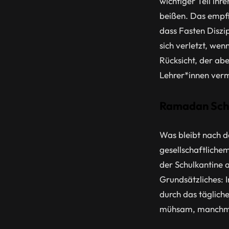
wichtiger Teil ihre
beißen. Das empfi
dass Fasten Diszi
sich verletzt, we
Rücksicht, der ab
Lehrer*innen verm
Ramadan Schul
Was bleibt nach d
gesellschaftliche
der Schulkantine 
Grundsätzliches: 
durch das täglich
mühsam, manchmal