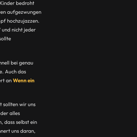
 Kinder bedroht
iften aufgezwungen
ampf hochzujazzen.
 und nicht jeder
ollte
hnell bei genau
e. Auch das
ert an
Wenn ein
 sollten wir uns
der alles
 dass selbst ein
nert uns daran,