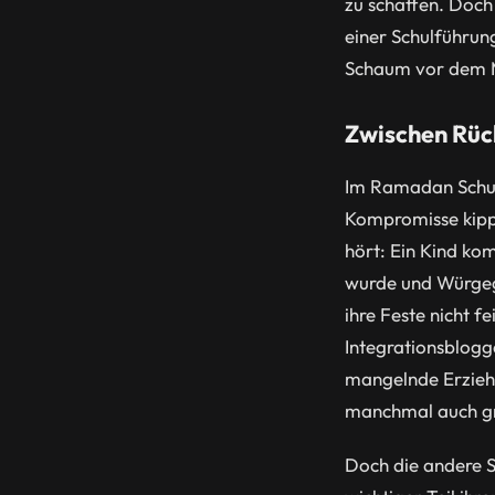
zu schaffen. Doch
einer Schulführun
Schaum vor dem Mu
Zwischen Rück
Im Ramadan Schulst
Kompromisse kippt
hört: Ein Kind ko
wurde und Würgeg
ihre Feste nicht f
Integrationsblogge
mangelnde Erziehu
manchmal auch g
Doch die andere S