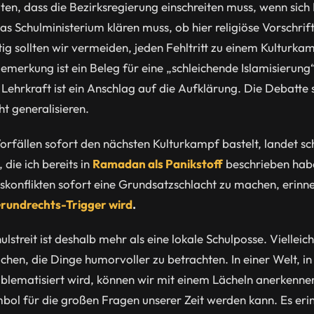
lten, dass die Bezirksregierung einschreiten muss, wenn sich
das Schulministerium klären muss, ob hier religiöse Vorschr
tig sollten wir vermeiden, jeden Fehltritt zu einem Kulturk
emerkung ist ein Beleg für eine „schleichende Islamisierung“
 Lehrkraft ist ein Anschlag auf die Aufklärung. Die Debatte s
ht generalisieren.
orfällen sofort den nächsten Kulturkampf bastelt, landet sc
 die ich bereits in
Ramadan als Panikstoff
beschrieben hab
gskonflikten sofort eine Grundsatzschlacht zu machen, erinn
Grundrechts-Trigger wird
.
treit ist deshalb mehr als eine lokale Schulposse. Vielleicht
en, die Dinge humorvoller zu betrachten. In einer Welt, in 
oblematisiert wird, können wir mit einem Lächeln anerkennen,
ol für die großen Fragen unserer Zeit werden kann. Es erin