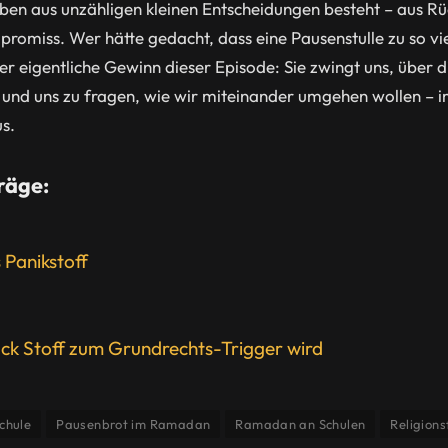
n aus unzähligen kleinen Entscheidungen besteht – aus Rück
romiss. Wer hätte gedacht, dass eine Pausenstulle zu so vie
 der eigentliche Gewinn dieser Episode: Sie zwingt uns, über 
 und uns zu fragen, wie wir miteinander umgehen wollen –
s.
räge:
Panikstoff
ck Stoff zum Grundrechts-Trigger wird
chule
Pausenbrot im Ramadan
Ramadan an Schulen
Religions