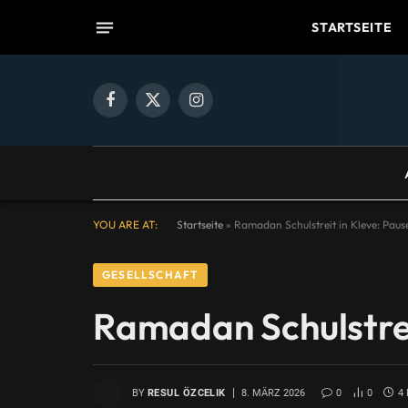
STARTSEITE
Facebook
X
Instagram
(Twitter)
YOU ARE AT:
Startseite
»
Ramadan Schulstreit in Kleve: Pause
GESELLSCHAFT
Ramadan Schulstrei
BY
RESUL ÖZCELIK
8. MÄRZ 2026
0
0
4