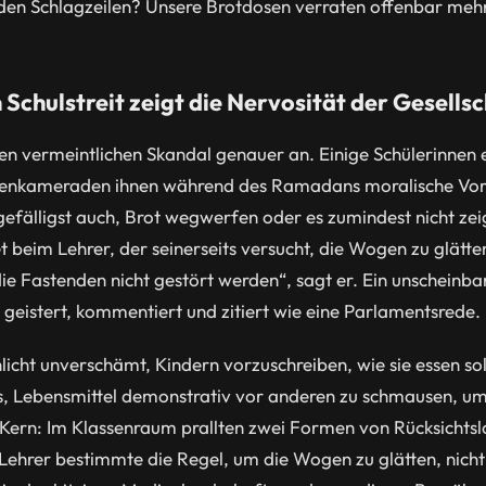
den Schlagzeilen? Unsere Brotdosen verraten offenbar mehr 
chulstreit zeigt die Nervosität der Gesells
en vermeintlichen Skandal genauer an. Einige Schülerinnen 
senkameraden ihnen während des Ramadans moralische Vo
gefälligst auch, Brot wegwerfen oder es zumindest nicht zei
 beim Lehrer, der seinerseits versucht, die Wogen zu glätte
ie Fastenden nicht gestört werden“, sagt er. Ein unscheinbar
 geistert, kommentiert und zitiert wie eine Parlamentsrede.
chlicht unverschämt, Kindern vorzuschreiben, wie sie essen so
s, Lebensmittel demonstrativ vor anderen zu schmausen, um 
r Kern: Im Klassenraum prallten zwei Formen von Rücksichtsl
Lehrer bestimmte die Regel, um die Wogen zu glätten, nic