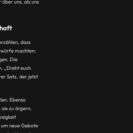
über uns, als uns
chaft
erzählen, dass
rwürfe machten:
gen. Die
n. „Dreht euch
er Satz, der jetzt
llen. Ebenso
sie zu ärgern.
osigkeit
ht um neue Gebote