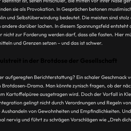
r Identität ist, sehen Mitschüler, die mitten vor ihrer Nase ge
nden sie als Provokation. In Gesprächen betonen muslimisc
plin und Selbstüberwindung bedeutet. Die meisten sind stolz
nn andere darüber lachen. In diesem Spannungsfeld entsteht
er nicht zur Forderung werden darf, dass alle fasten. Hier m
itteln und Grenzen setzen – und das ist schwer.
streit in der Brotdose der Gesellschaft
er aufgeregten Berichterstattung? Ein schaler Geschmack 
m Brotdosen-Drama. Man könnte zynisch fragen, ob der nächs
am Kartoffelpüree ausgetragen wird. Doch der Vorfall in Kl
Integration gelingt nicht durch Verordnungen und Regeln vo
e Aushandeln von Gewohnheiten und Empfindlichkeiten. Und j
 nervig und führt zu schrägen Vorschlägen wie „Dreh dich