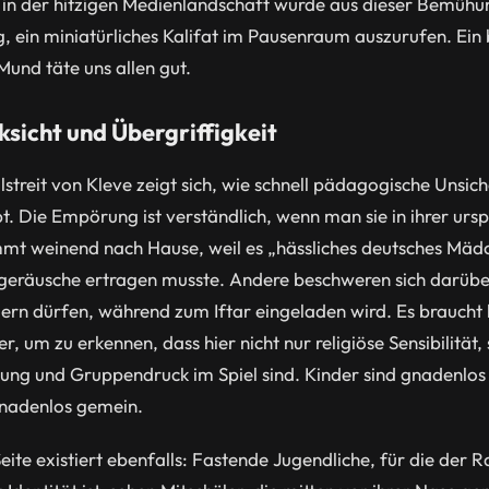
 in der hitzigen Medienlandschaft wurde aus dieser Bemühu
g, ein miniatürliches Kalifat im Pausenraum auszurufen. Ein
nd täte uns allen gut.
sicht und Übergriffigkeit
reit von Kleve zeigt sich, wie schnell pädagogische Unsiche
. Die Empörung ist verständlich, wenn man sie in ihrer urs
mmt weinend nach Hause, weil es „hässliches deutsches Mä
eräusche ertragen musste. Andere beschweren sich darüber
eiern dürfen, während zum Iftar eingeladen wird. Es braucht
r, um zu erkennen, dass hier nicht nur religiöse Sensibilität
ng und Gruppendruck im Spiel sind. Kinder sind gnadenlos 
nadenlos gemein.
eite existiert ebenfalls: Fastende Jugendliche, für die der