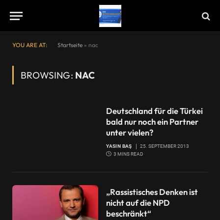
YOU ARE AT:
Startseite
»
nac
BROWSING:
NAC
Deutschland für die Türkei
bald nur noch ein Partner
unter vielen?
YASIN BAŞ
25. SEPTEMBER 2013
3 MINS READ
„Rassistisches Denken ist
nicht auf die NPD
beschränkt“