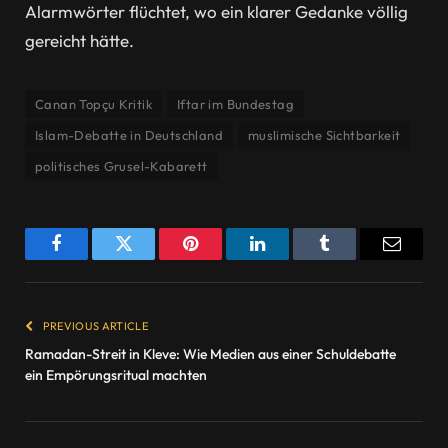
Alarmwörter flüchtet, wo ein klarer Gedanke völlig
gereicht hätte.
Canan Topçu Kritik
Iftar im Bundestag
Islam-Debatte in Deutschland
muslimische Sichtbarkeit
politisches Grusel-Kabarett
Facebook
Twitter
Pinterest
LinkedIn
Tumblr
Email
PREVIOUS ARTICLE
Ramadan-Streit in Kleve: Wie Medien aus einer Schuldebatte
ein Empörungsritual machten