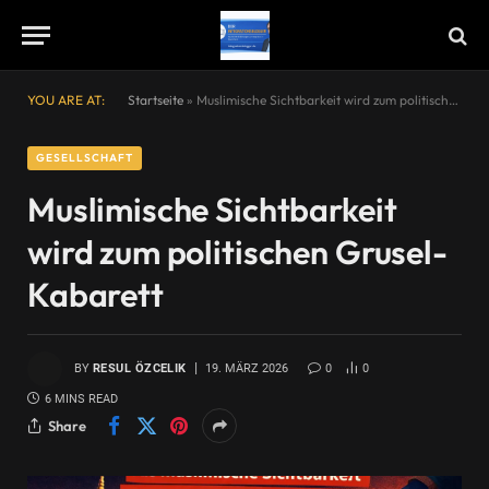
YOU ARE AT:
Startseite
»
Muslimische Sichtbarkeit wird zum politischen Grusel-Kabarett
GESELLSCHAFT
Muslimische Sichtbarkeit
wird zum politischen Grusel-
Kabarett
BY
RESUL ÖZCELIK
19. MÄRZ 2026
0
0
6 MINS READ
Share