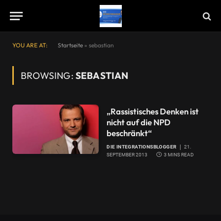
YOU ARE AT:
Startseite
»
sebastian
BROWSING:
SEBASTIAN
„Rassistisches Denken ist
nicht auf die NPD
beschränkt“
DIE INTEGRATIONSBLOGGER
21.
SEPTEMBER 2013
3 MINS READ