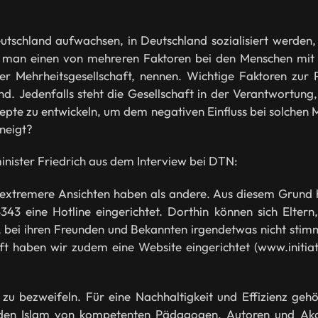
utschland aufwachsen, in Deutschland sozialisiert werden,
 man einen von mehreren Faktoren bei den Menschen mit M
 der Mehrheitsgesellschaft, nennen. Wichtige Faktoren zu
nd. Jedenfalls steht die Gesellschaft in der Verantwortung
onzepte zu entwickeln, um dem negativen Einfluss bei solche
neigt?
ister Friedrich aus dem Interview bei DTN:
ch extremere Ansichten haben als andere. Aus diesem Grun
43 eine Hotline eingerichtet. Dorthin können sich Elte
 bei ihren Freunden und Bekannten irgendetwas nicht stimmt
ft haben wir zudem eine Website eingerichtet (www.initiati
ch zu bezweifeln. Für eine Nachhaltigkeit und Effizienz 
en Islam von kompetenten Pädagogen, Autoren und Aka