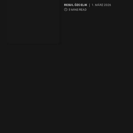
RESUL ÖZCELIK
1. MÄRZ 2026
5 MINS READ
Next
…
1
2
3
27
Copyright by Integrationsblogger
ARCHIV