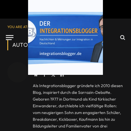
YOU ARE AT:
Startseite
»
Archive für Resul Özcelik
AUTOR:
RESUL ÖZCELIK
Resul Özcelik
Website
Facebook
X
LinkedIn
(Twitter)
Als Integrationsblogger gründete ich 2010 diesen
Blog, inspiriert durch die Sarrazin-Debatte.
Geboren 1977 in Dortmund als Kind türkischer
Einwanderer, durchlebte ich vielfältige Rollen:
vom neugierigen Sohn zum engagierten Schüler,
Breakdancer, Kickboxer, Kaufmann bis hin zu
Bildungsleiter und Familienvater von drei