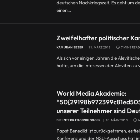
deutschen Nachkriegszeit. Es geht um d
einen…
Zweifelhafter politischer K
KAMURAN SEZER
11. MÄRZ 2013
7 MINS READ
Als sich vor einigen Jahren die Alevitis
hatte, um die Interessen der Aleviten zu 
World Media Akademie:
“50{29198b972399c81ed50
unserer Teilnehmer sind Deu
DIE INTEGRATIONSBLOGGER
10. MÄRZ 2013
6
Papst Benedikt ist zurückgetreten, es f
Konferenz und der NSU-Ausschuss hat im