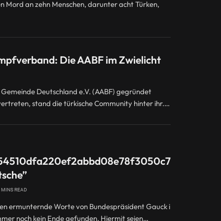
en Mord an zehn Menschen, darunter acht Türken,
ampfverband: Die AABF im Zwielicht
che Gemeinde Deutschland e.V. (AABF) gegründet
vertreten, stand die türkische Community hinter ihr.…
54510dfa220ef2abbd08e78f3050c7d7070df6
tsche”
 MINS READ
ielen ermunternde Worte von Bundespräsident Gauck in der Jungen Is
mer noch kein Ende gefunden. Hiermit seien…