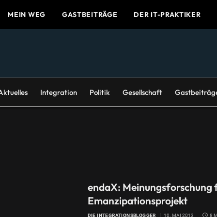
MEIN WEG
GASTBEITRÄGE
DER IT-PRAKTIKER
Aktuelles
Integration
Politik
Gesellschaft
Gastbeiträg
endaX: Meinungsforschung f
Emanzipationsprojekt
DIE INTEGRATIONSBLOGGER
10. MAI 2013
8 