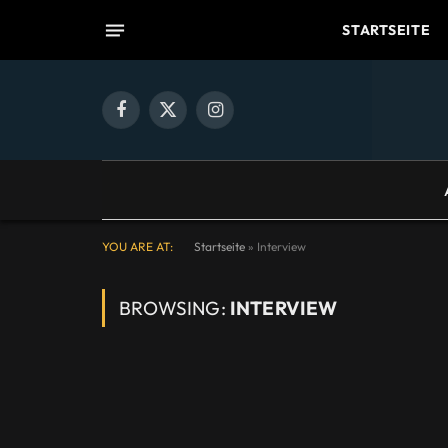
STARTSEITE
Facebook
X
Instagram
(Twitter)
YOU ARE AT:
Startseite
»
Interview
BROWSING:
INTERVIEW