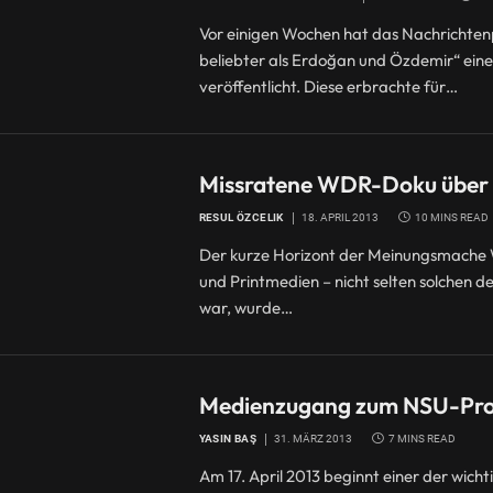
Vor einigen Wochen hat das Nachrichtenp
beliebter als Erdoğan und Özdemir“ ein
veröffentlicht. Diese erbrachte für…
Missratene WDR-Doku über G
RESUL ÖZCELIK
18. APRIL 2013
10 MINS READ
Der kurze Horizont der Meinungsmache W
und Printmedien – nicht selten solchen 
war, wurde…
Medienzugang zum NSU-Proz
YASIN BAŞ
31. MÄRZ 2013
7 MINS READ
Am 17. April 2013 beginnt einer der wich