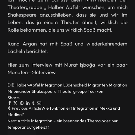
Theatergruppe „ Halber Apfel“ wünschen, um mich
Shakespeare anzuschließen, dass sie und wir im
Leben, das ja einem Theater ähnelt, wirklich die
Rolle bekommen, die uns wirklich Spaß macht.
Rana Argan hat mit Spaß und wiederkehrendem
Lächeln berichtet.
Hier zum Interview mit Murat Işboğa vor ein paar
Monaten—>Interview
DIB
Halber-Apfel
Integration
Lüdenscheid
Migranten
Migration
Miteinander
Shakespeare
Theatergruppe
Tuerken
Share.
Facebook
Twitter
Pinterest
LinkedIn
Tumblr
Email
Previous Article
Wie funktioniert Integration in Mekka und
Medina?
Next Article
Integration – ein brennendes Thema oder nur
temporär aufgeheizt?