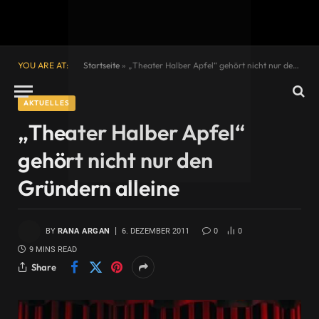
YOU ARE AT:
Startseite
»
„Theater Halber Apfel“ gehört nicht nur den Gründern alleine
AKTUELLES
„Theater Halber Apfel“
gehört nicht nur den
Gründern alleine
BY
RANA ARGAN
6. DEZEMBER 2011
0
0
9 MINS READ
Share