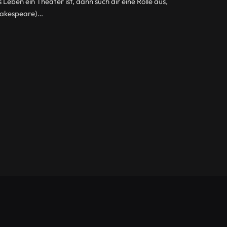
eben ein Theater ist, dann such dir eine Rolle aus,
Shakespeare)…