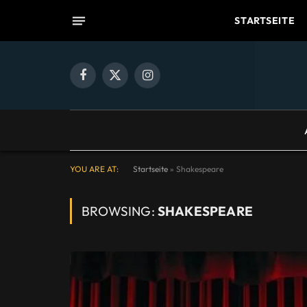
STARTSEITE
Facebook
X
Instagram
(Twitter)
YOU ARE AT:
Startseite
»
Shakespeare
BROWSING:
SHAKESPEARE