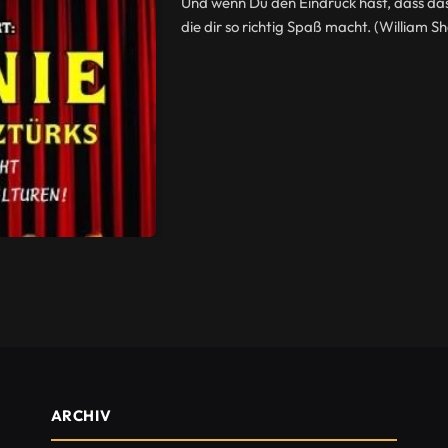
Und wenn Du den Eindruck hast, dass das L
die dir so richtig Spaß macht. (William 
ARCHIV