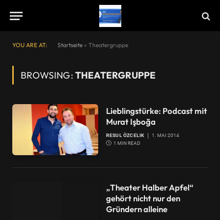
YOU ARE AT:
Startseite
»
Theatergruppe
BROWSING:
THEATERGRUPPE
Lieblingstürke: Podcast mit
Murat Işboğa
RESUL ÖZCELIK
1. MAI 2014
1 MIN READ
„Theater Halber Apfel“
gehört nicht nur den
Gründern alleine