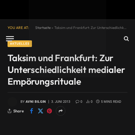
YOU ARE AT:
Startseite
»
Taksim und Frankfurt: Zur Unterschiedlichkeit medialer Empörungsrituale
AKTUELLES
Taksim und Frankfurt: Zur
Unterschiedlichkeit medialer
Empörungsrituale
BY
AVNI BILGIN
3. JUNI 2013
0
0
5 MINS READ
Share