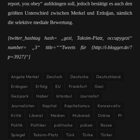
report, you obey“ aufdrängen soll, jedoch bestätigt es auch den
größten Unterschied zwischen Merkel und Erdoğan, nämlich
die selektive mediale Bewertung.
[twitter_hashtag hash= „gezi, Taksim-Platz, occupygezi“
number= „3“ title=““Tweets für {http://i-blogger.de/?
p=3927}“]
Angela Merkel
Deutsch
Deutsche
Deutschland
Erdogan
Erfolg
EU
Frankfurt
Gezi
Gezipark
Haber
Istanbul
Journalist
Journalisten
Kapital
Kapitalismus
Konservativ
Kritik
Liberal
Medien
Mubarak
Online
PI
Politik
Politiker
politische
polizei
Rasse
Spiegel
Taksim-Platz
Türk
Türke
Türkei