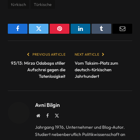
türkisch
Türkische
Facebook
Twitter
Pinterest
LinkedIn
Tumblr
Email
PREVIOUS ARTICLE
NEXT ARTICLE
93/13: Mirza Odabaşıs stiller
Vom Taksim-Platz zum
Aufschrei gegen die
deutsch-türkischen
Tatenlosigkeit
Jahrhundert
Avni Bilgin
Website
Facebook
X
(Twitter)
Jahrgang 1976, Unternehmer und Blog-Autor.
Studiert nebenberuflich Politikwissenschaft an