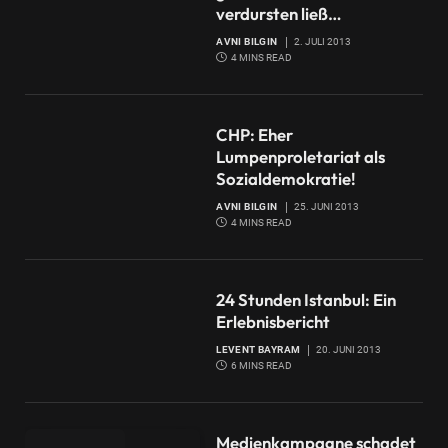
verdursten ließ…
AVNI BILGIN
2. JULI 2013
4 MINS READ
CHP: Eher
Lumpenproletariat als
Sozialdemokratie!
AVNI BILGIN
25. JUNI 2013
4 MINS READ
24 Stunden Istanbul: Ein
Erlebnisbericht
LEVENT BAYRAM
20. JUNI 2013
6 MINS READ
Medienkampagne schadet