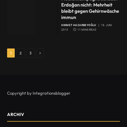
Erdoğan nicht: Mehrheit
bleibt gegen Gehirnwäsche
immun
HIKMET HAZARBEYOĞLU
18. JUNI
2013
11 MINS READ
Next
1
2
3
Copyright by Integrationsblogger
ARCHIV