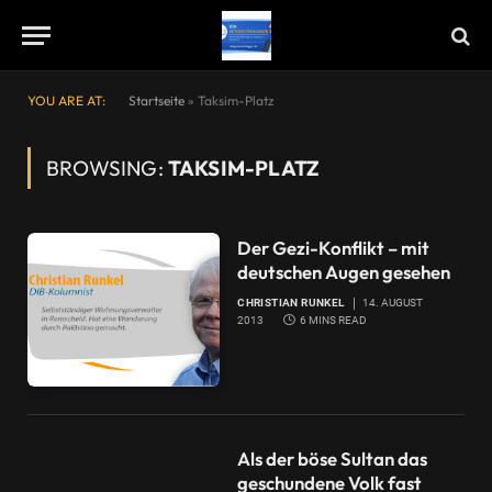
YOU ARE AT:
Startseite
»
Taksim-Platz
BROWSING:
TAKSIM-PLATZ
Der Gezi-Konflikt – mit
deutschen Augen gesehen
CHRISTIAN RUNKEL
14. AUGUST
2013
6 MINS READ
Als der böse Sultan das
geschundene Volk fast