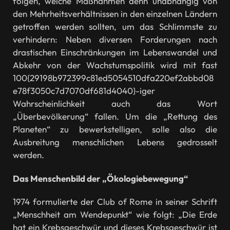
folgen, welche Maßnahmen denn unabhängig von
den Mehrheitsverhältnissen in den einzelnen Ländern
getroffen werden sollten, um das Schlimmste zu
verhindern: Neben diversen Forderungen nach
drastischen Einschränkungen im Lebenswandel und
Abkehr von der Wachstumspolitik wird mit fast
100{29198b972399c81ed5054510dfa220ef2abbd08
e78f3050c7d7070df681d4040}-iger
Wahrscheinlichkeit auch das Wort
„Überbevölkerung“ fallen. Um die „Rettung des
Planeten“ zu bewerkstelligen, solle also die
Ausbreitung menschlichen Lebens gedrosselt
werden.
Das Menschenbild der „Ökologiebewegung“
1974 formulierte der Club of Rome in seiner Schrift
„Menschheit am Wendepunkt“ wie folgt: „Die Erde
hat ein Krebsgeschwür und dieses Krebsgeschwür ist