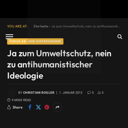
YOU ARE AT:
Startseite
»
Ja zum Umweltschutz, nein zu antihumanistischer Ideologie
FOKUS AB- UND HINTERGRÜNDE
Ja zum Umweltschutz, nein
zu antihumanistischer
Ideologie
BY
CHRISTIAN ROGLER
1. JANUAR 2013
0
0
9 MINS READ
Share