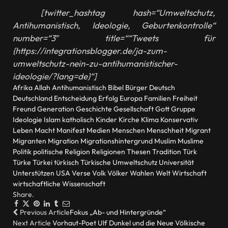
[twitter_hashtag hash=“Umweltschutz,
Antihumanistisch, Ideologie, Geburtenkontrolle“
number=“3″ title=““Tweets für
{https://integrationsblogger.de/ja-zum-
umweltschutz-nein-zu-antihumanistischer-
ideologie/?lang=de}“]
Afrika
Allah
Antihumanistisch
Bibel
Bürger
Deutsch
Deutschland
Entscheidung
Erfolg
Europa
Familien
Freiheit
Freund
Generation
Geschichte
Gesellschaft
Gott
Gruppe
Ideologie
Islam
katholisch
Kinder
Kirche
Klima
Konservativ
Leben
Macht
Manifest
Medien
Menschen
Menschheit
Migrant
Migranten
Migration
Migrationshintergrund
Muslim
Muslime
Politik
politische
Religion
Religionen
Thesen
Tradition
Türk
Türke
Türkei
türkisch
Türkische
Umweltschutz
Universität
Unterstützen
USA
Verse
Volk
Völker
Wahlen
Welt
Wirtschaft
wirtschaftliche
Wissenschaft
Share.
Facebook
Twitter
Pinterest
LinkedIn
Tumblr
Email
Previous Article
Fokus „Ab- und Hintergründe“
Next Article
Vorhaut-Poet Ulf Dunkel und die Neue Völkische