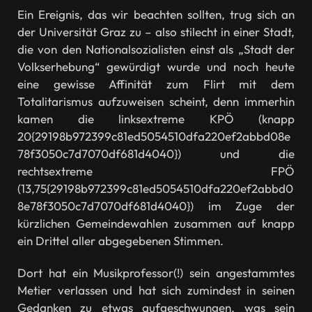
Ein Ereignis, das wir beachten sollten, trug sich an
der Universität Graz zu – also stilecht in einer Stadt,
die von den Nationalsozialisten einst als „Stadt der
Volkserhebung“ gewürdigt wurde und noch heute
eine gewisse Affinität zum Flirt mit dem
Totalitarismus aufzuweisen scheint, denn immerhin
kamen die linksextreme KPÖ (knapp
20{29198b972399c81ed5054510dfa220ef2abbd08e
78f3050c7d7070df681d4040}) und die
rechtsextreme FPÖ
(13,75{29198b972399c81ed5054510dfa220ef2abbd0
8e78f3050c7d7070df681d4040}) im Zuge der
kürzlichen Gemeindewahlen zusammen auf knapp
ein Drittel aller abgegebenen Stimmen.
Dort hat ein Musikprofessor(!) sein angestammtes
Metier verlassen und hat sich zumindest in seinen
Gedanken zu etwas aufgeschwungen, was sein