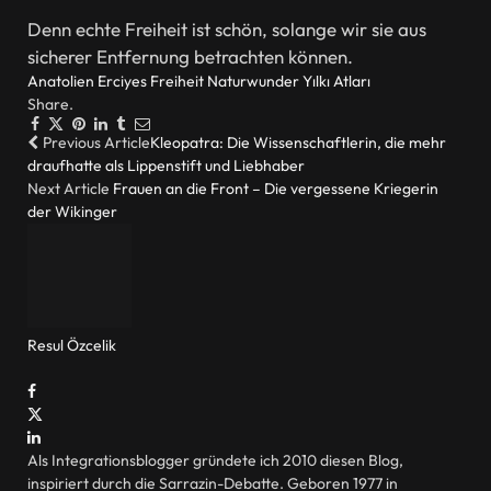
Denn echte Freiheit ist schön, solange wir sie aus
sicherer Entfernung betrachten können.
Anatolien
Erciyes
Freiheit
Naturwunder
Yılkı Atları
Share.
Facebook
Twitter
Pinterest
LinkedIn
Tumblr
Email
Previous Article
Kleopatra: Die Wissenschaftlerin, die mehr
draufhatte als Lippenstift und Liebhaber
Next Article
Frauen an die Front – Die vergessene Kriegerin
der Wikinger
Resul Özcelik
Website
Facebook
X
(Twitter)
LinkedIn
Als Integrationsblogger gründete ich 2010 diesen Blog,
inspiriert durch die Sarrazin-Debatte. Geboren 1977 in