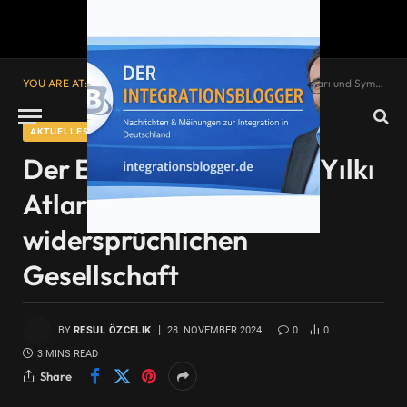
YOU ARE AT:
Startseite
»
Der Erciyes: Heimat der Yılkı Atları und Symbol einer widersprüchlichen Gesellschaft
AKTUELLES
Der Erciyes: Heimat der Yılkı
Atları und Symbol einer
widersprüchlichen
Gesellschaft
BY
RESUL ÖZCELIK
28. NOVEMBER 2024
0
0
3 MINS READ
Share