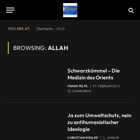
YOU ARE AT:
Startseite
»
Allah
BROWSING:
ALLAH
Schwarzkümmel – Die
Medizin des Orients
FRANK FELTE
27. FEBRUAR 2013
2 MINS READ
Ja zum Umweltschutz, nein
zu antihumanistischer
Ideologie
CHRISTIAN ROGLER
1. JANUAR