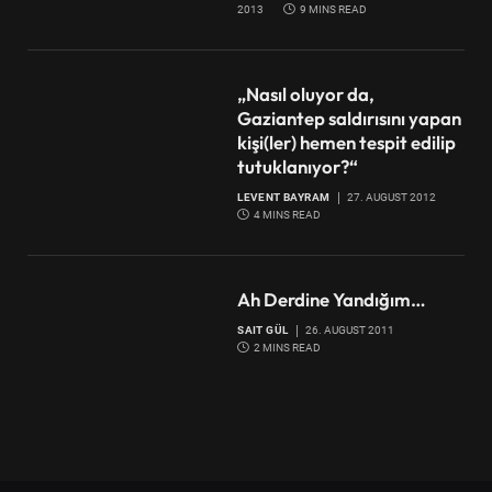
2013
9 MINS READ
„Nasıl oluyor da,
Gaziantep saldırısını yapan
kişi(ler) hemen tespit edilip
tutuklanıyor?“
LEVENT BAYRAM
27. AUGUST 2012
4 MINS READ
Ah Derdine Yandığım…
SAIT GÜL
26. AUGUST 2011
2 MINS READ