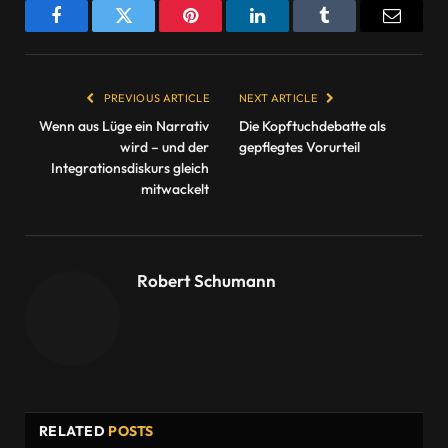
Facebook
Twitter
Pinterest
LinkedIn
Tumblr
Email
PREVIOUS ARTICLE
NEXT ARTICLE
Wenn aus Lüge ein Narrativ
Die Kopftuchdebatte als
wird – und der
gepflegtes Vorurteil
Integrationsdiskurs gleich
mitwackelt
Robert Schumann
RELATED
POSTS