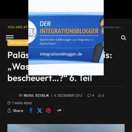
YOU ARE AT:
Startseite
»
Palästinenser und Israelis: „Was waren wir bescheuert…?“ 6. Teil
AKTUELLES
Palästinenser und Israelis:
„Was waren wir
bescheuert…?“ 6. Teil
BY
RESUL ÖZCELIK
6. DEZEMBER 2012
4
0
7 MINS READ
Share