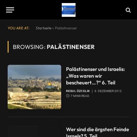
YOU ARE AT:
Startseite
»
Palästinenser
BROWSING:
PALÄSTINENSER
Palästinenser und Israelis:
„Was waren wir
bescheuert…?“ 6. Teil
RESUL ÖZCELIK
6. DEZEMBER 2012
7 MINS READ
Wer sind die ärgsten Feinde
Israels? 5. Teil