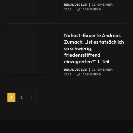
RESUL ÖZCELIK
28. NOVEMBER
2012
10 MINS READ
Nahost-Experte Andreas
Zumach: „Ist es tatsächlich
so schwierig,
friedensstiftend
einzugreifen?“ 1. Teil
RESUL ÖZCELIK
26. NOVEMBER
2012
10 MINS READ
Next
1
2