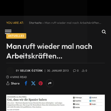
YOU ARE AT:
Startseite
»
Man ruft wieder mal nach Arbeitskräften…
AKTUELLES
Man ruft wieder mal nach
Arbeitskräften…
BY
SELCUK ÖZTÜRK
30. JANUAR 2013
0
0
4 MINS READ
Share