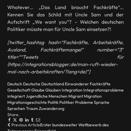
Whatever… „Das Land braucht Fachkräfte“…
Kennen Sie das Schild mit Uncle Sam und der
Aufschrift „We want you“? – Welchen deutschen
Politiker müsste man für Uncle Sam einsetzen?!
[twitter_hashtag hash=“Fachkräfte, Arbeitskräfte,
Ausland, Fachkräftemangel“ number=“3″
title=““Tweets für
{https://integrationsblogger.de/man-ruft-wieder-
mal-nach-arbeitskraften/?lang=de}“]
Deutsch
Deutsche
Deutschland
Einwanderer
Fachkräfte
Gesellschaft
Glaube
Glauben
Integration
Integrationsprobleme
integriert
Jugendliche
Menschen
Migrant
Migration
Migrationsgeschichte
Politik
Politiker
Probleme
Sprache
Sprachen
Traum
Zuwanderung
Share.
Facebook
Twitter
Pinterest
LinkedIn
Tumblr
Email
Previous Article
Erster bundesweiter Wettbewerb des