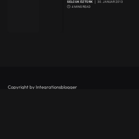
SELCUK ÖZTÜRK
30. JANUAR 2013
4 MINS READ
Copyright by Integrationsblogger
ARCHIV
Archiv