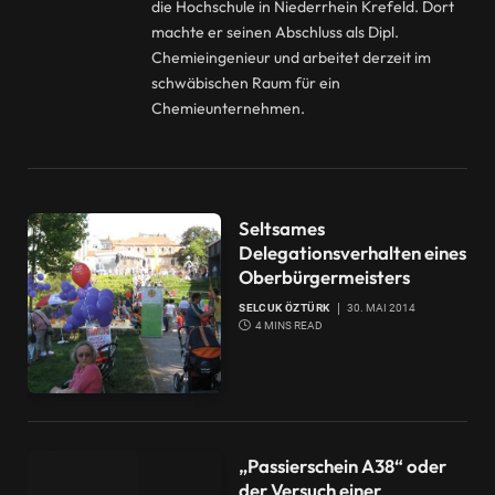
die Hochschule in Niederrhein Krefeld. Dort
machte er seinen Abschluss als Dipl.
Chemieingenieur und arbeitet derzeit im
schwäbischen Raum für ein
Chemieunternehmen.
Seltsames
Delegationsverhalten eines
Oberbürgermeisters
SELCUK ÖZTÜRK
30. MAI 2014
4 MINS READ
„Passierschein A38“ oder
der Versuch einer