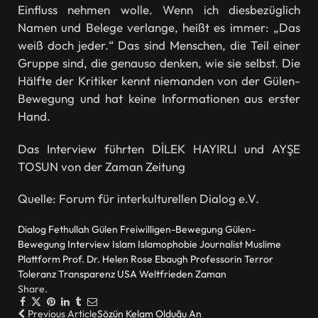
Einfluss nehmen wolle. Wenn ich diesbezüglich
Namen und Belege verlange, heißt es immer: „Das
weiß doch jeder.“ Das sind Menschen, die Teil einer
Gruppe sind, die genauso denken, wie sie selbst. Die
Hälfte der Kritiker kennt niemanden von der Gülen-
Bewegung und hat keine Informationen aus erster
Hand.
Das Interview führten DİLEK HAYIRLI und AYŞE
TOSUN von der Zaman Zeitung
Quelle: Forum für interkulturellen Dialog e.V.
Dialog
Fethullah Gülen
Freiwilligen-Bewegung
Gülen-
Bewegung
Interview
Islam
Islamophobie
Journalist
Muslime
Plattform
Prof. Dr. Helen Rose Ebaugh
Professorin
Terror
Toleranz
Transparenz
USA
Weltfrieden
Zaman
Share.
Facebook
Twitter
Pinterest
LinkedIn
Tumblr
Email
Previous Article
Sözün Kelam Olduğu An