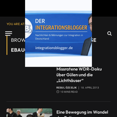
YOU ARE AT:
Startseite
»
Prof. Dr. Helen Rose Ebaugh
BROWSING:
PROF. DR. HELEN ROSE
EBAUGH
Missratene WDR-Doku
über Gülen und die
„Lichthäuser“
RESUL ÖZCELIK
18. APRIL 2013
10 MINS READ
Eine Bewegung im Wandel