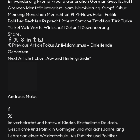
Einwanderung
Fremd
Freund
Generation
German
Gesellschaft
Grenzen
Identität
integriert
Islam
Islamisierung
Kampf
Kultur
Meinung
Menschen
Menschheit
PI
PI-News
Polen
Politik
Politiker
Rechten
Ruprecht Polenz
Sprache
Tradition
Türk
Türke
Türkei
Volk
Werte
Wirtschaft
Zukunft
Zuwanderung
Share.
Facebook
Twitter
Pinterest
LinkedIn
Tumblr
Email
Previous Article
Fokus Anti-Islamismus – Einleitende
Gedanken
Next Article
Fokus „Ab- und Hintergründe“
Andreas Molau
Website
Facebook
X
(Twitter)
Ist verheiratet und hat zwei Kinder. Er studierte Deutsch,
Geschichte und Politik in Göttingen und war acht Jahre lang
Lehrer an einer Waldorfschule. Als Publizist und Politiker