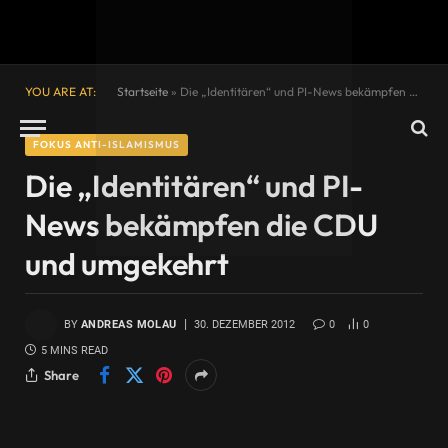
YOU ARE AT:
Startseite
»
Die „Identitären“ und PI-News bekämpfen die CDU und umgekehrt
FOKUS ANTI-ISLAMISMUS
Die „Identitären“ und PI-
News bekämpfen die CDU
und umgekehrt
BY
ANDREAS MOLAU
30. DEZEMBER 2012
0
0
5 MINS READ
Share