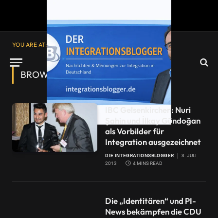
YOU ARE AT:
Startseite
»
Ruprecht Polenz
BROWSING:
RUPRECHT POLENZ
IBC Gelsenkirchen: Nuri
Şahin und İlkay Gündoğan
als Vorbilder für
Integration ausgezeichnet
DIE INTEGRATIONSBLOGGER
3. JULI
2013
4 MINS READ
Die „Identitären“ und PI-
News bekämpfen die CDU