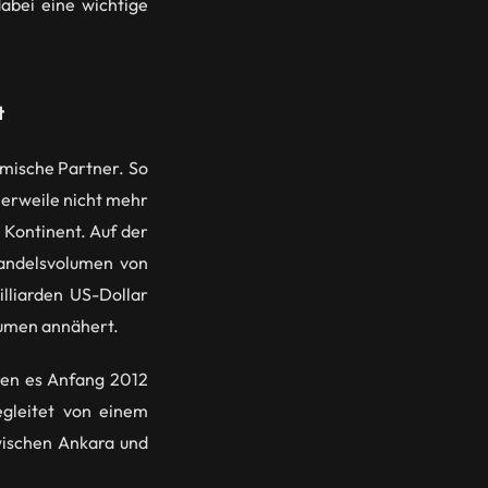
dabei eine wichtige
t
omische Partner. So
tlerweile nicht mehr
 Kontinent. Auf der
Handelsvolumen von
lliarden US-Dollar
lumen annähert.
ren es Anfang 2012
egleitet von einem
wischen Ankara und