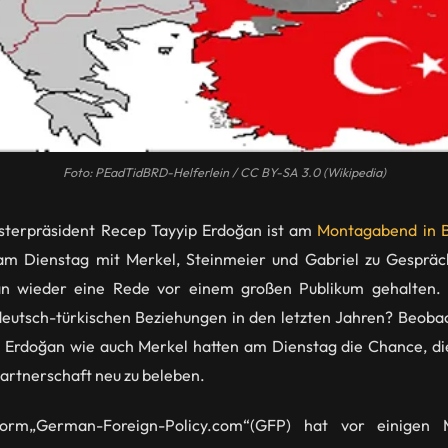
Foto: PEadTidBRD-Helferlein / CC BY-SA 3.0 (Wikipedia)
isterpräsident Recep Tayyip Erdoğan ist am
Montagabend in B
am Dienstag mit Merkel, Steinmeier und Gabriel zu Gesprä
n wieder eine Rede vor einem großen Publikum gehalten. 
 deutsch-türkischen Beziehungen in den letzten Jahren? Beoba
 Erdoğan wie auch Merkel hatten am Dienstag die Chance, die
artnerschaft neu zu beleben.
tform„German-Foreign-Policy.com“(GFP) hat vor einigen