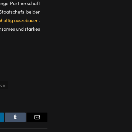
ange Partnerschaft
Staatschefs beider
haltig auszubauen
.
insames und starkes
ğan
nkedIn
Tumblr
Email