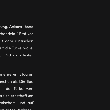
htung, Ankara könne
handeln.“ Erst vor
it dem russischen
t, die Türkei wolle
ni 2012 als fester
 mehreren Staaten
anchen als künftige
ehr der Türkei vom
a sich ernsthaft um
omischem und auf
eplanten türkisch-