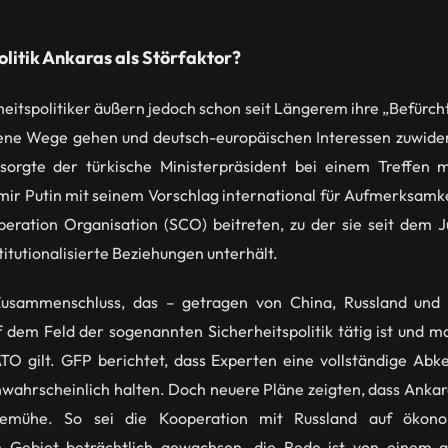
litik Ankaras als Störfaktor?
eitspolitiker äußern jedoch schon seit Längerem ihre „Befürc
gene Wege gehen und deutsch-europäischen Interessen zuwider
rgte der türkische Ministerpräsident bei einem Treffen m
ir Putin mit seinem Vorschlag international für Aufmerksamkei
eration Organisation (SCO) beitreten, zu der sie seit dem Ju
titutionalisierte Beziehungen unterhält.
Zusammenschluss, das – getragen von China, Russland und
f dem Feld der sogenannten Sicherheitspolitik tätig ist und m
ATO gilt. GFP berichtet, dass Experten eine vollständige Abk
wahrscheinlich halten. Doch neuere Pläne zeigten, dass Ankar
emühe. So sei die Kooperation mit Russland auf ökon
m Gebiet beträchtlich gewachsen, die Rede ist von einem g