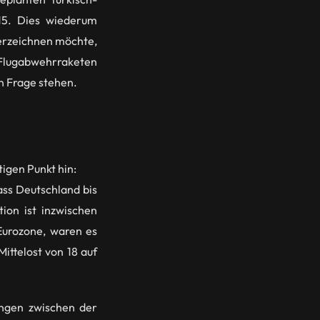
15. Dies wiederum
terzeichnen möchte,
ei Flugabwehrraketen
in Frage stehen.
igen Punkt hin:
ass Deutschland bis
ion ist inzwischen
Eurozone, waren es
ittelost von 18 auf
ungen zwischen der