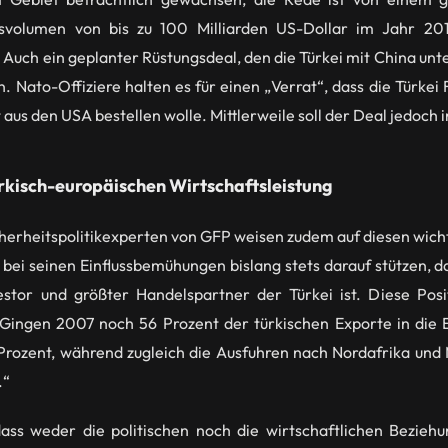
lsvolumen von bis zu 100 Milliarden US-Dollar im Jahr 20
 Auch ein geplanter Rüstungsdeal, den die Türkei mit China un
en. Nato-Offiziere halten es für einen „Verrat“, dass die Türk
 aus den USA bestellen wolle. Mittlerweile soll der Deal jedoch 
kisch-europäischen Wirtschaftsleistung
herheitspolitikexperten von GFP weisen zudem auf diesen wicht
h bei seinen Einflussbemühungen bislang stets darauf stützen, d
estor und größter Handelspartner der Türkei ist. Diese Posit
 Gingen 2007 noch 56 Prozent der türkischen Exporte in die 
rozent, während zugleich die Ausfuhren nach Nordafrika und M
.“
 dass weder die politischen noch die wirtschaftlichen Bezieh