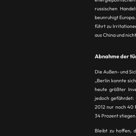
russischen Hande
beunruhigt Europa.
führt zu Irritation
aus China und nicht
A
bnahme der tür
Die Außen- und Sic
„Berlin konnte sic
heute größter Inv
jedoch gefährdet:
2012 nur noch 40 P
34 Prozent stiegen
Bleibt zu hoffen,