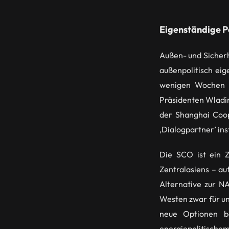
Eigenständige Po
Außen- und Sicherh
außenpolitisch ei
wenigen Wochen so
Präsidenten Wladim
der Shanghai Coop
‚Dialogpartner’ ins
Die SCO ist ein 
Zentralasiens – au
Alternative zur N
Westen zwar für un
neue Optionen b
energiepolitische