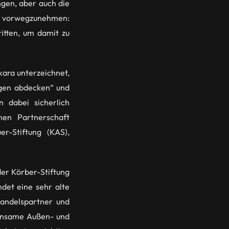
gen, aber auch die
es vorwegzunehmen:
ritten, um damit zu
kara unterzeichnet,
ngen abdecken“ und
n dabei sicherlich
hen Partnerschaft
r-Stiftung (KAS),
der Körber-Stiftung
det eine sehr alte
Handelspartner und
einsame Außen- und