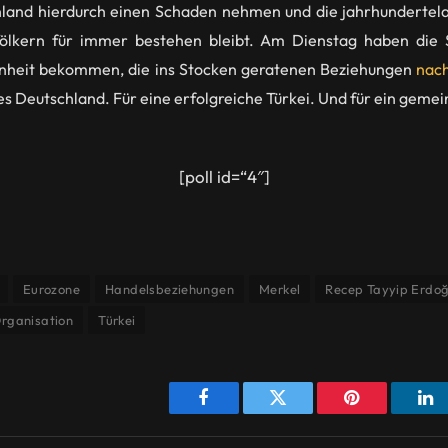
hland hierdurch einen Schaden nehmen und die jahrhundertel
ölkern für immer bestehen bleibt. Am Dienstag haben die 
nheit bekommen, die ins Stocken geratenen Beziehungen
nach
hes Deutschland. Für eine erfolgreiche Türkei. Und für ein geme
[poll id=“4″]
Eurozone
Handelsbeziehungen
Merkel
Recep Tayyip Erdo
rganisation
Türkei
Facebook
Twitter
Pinterest
Li