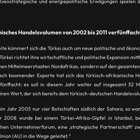
. Geostrategische und energiepolitische Erwägungen spielen 
nisches Handelsvolumen von 2002 bis 2011 verfünffach
ite kümmert sich die Türkei auch um neue politische und ökon
Türkei richtet ihre wirtschaftliche und politische Expansion mit
chen Mittelmeerstaaten Nordafrikas, sondern auf den gesamten
ch boomender Exporte hat sich das türkisch-afrikanische 
fünffacht; es soll in diesem Jahr weiter auf insgesamt 32 Mi
 einen Wert, der sich bereits dem türkisch-deutschen Handelsvo
 im Jahr 2005 nur vier Botschaften südlich der Sahara, so wa
hr 2008 wurde bei einem Türkei-Afrika-Gipfel in Istanbul, b
schen Unternehmerforum, eine ‚strategische Partnerschaft’ z
nion (AU) in die Wege geleitet.“