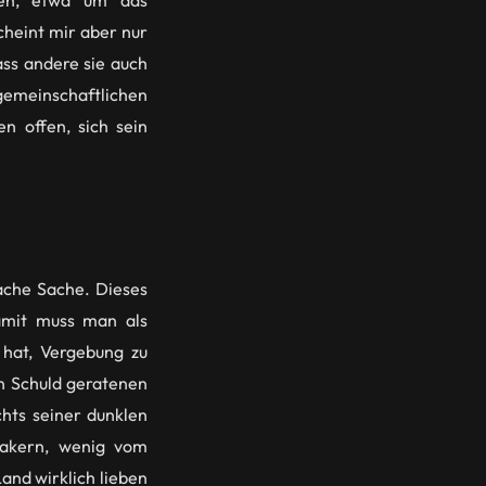
gen, etwa um das
cheint mir aber nur
ass andere sie auch
gemeinschaftlichen
n offen, sich sein
ache Sache. Dieses
amit muss man als
hat, Vergebung zu
n Schuld geratenen
hts seiner dunklen
sakern, wenig vom
nd wirklich lieben