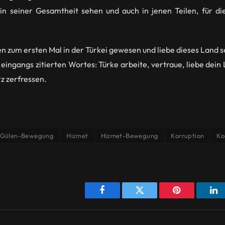
 in seiner Gesamtheit sehen und auch in jenen Teilen, für di
en zum ersten Mal in der Türkei gewesen und liebe dieses Land s
eingangs zitierten Wortes: Türke arbeite, vertraue, liebe dein 
rz zerfressen.
Gülen-Bewegung
Hizmet
Hizmet-Bewegung
Korruption
Ko
Facebook
Twitter
Pinterest
Li