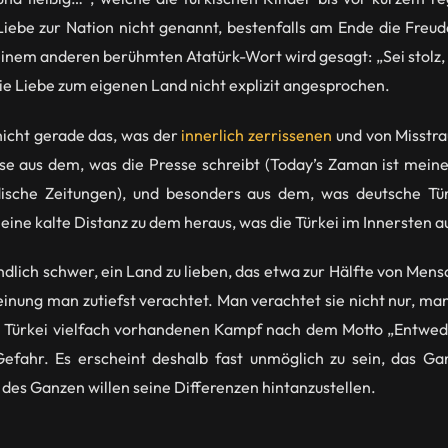
Liebe zur Nation nicht genannt, bestenfalls am Ende die Freu
 einem anderen berühmten Atatürk-Wort wird gesagt: „Sei stolz,
die Liebe zum eigenen Land nicht explizit angesprochen.
 nicht gerade das, was der
innerlich zerrissenen
und von Misstr
lese aus dem, was die Presse schreibt (Today’s Zaman ist meine
ische Zeitungen), und besonders aus dem, was deutsche Tü
 eine kalte Distanz zu dem heraus, was die Türkei im Innersten 
endlich schwer, ein Land zu lieben, das etwa zur Hälfte von Men
inung man zutiefst verachtet. Man verachtet sie nicht nur, man
r Türkei vielfach vorhandenen Kampf nach dem Motto „Entweder
Gefahr. Es erscheint deshalb fast unmöglich zu sein, das Gan
s Ganzen willen seine Differenzen hintanzustellen.