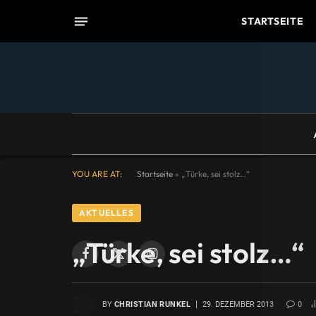
STARTSEITE
YOU ARE AT:
Startseite
»
„Türke, sei stolz…“
AKTUELLES
„Türke, sei stolz…“
Facebook
X
Instagram
(Twitter)
BY
CHRISTIAN RUNKEL
29. DEZEMBER 2013
0