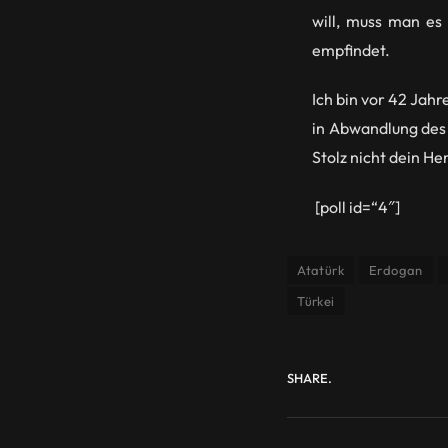
will, muss man es
empfindet.
Ich bin vor 42 Jahr
in Abwandlung des 
Stolz nicht dein He
[poll id=“4″]
Atatürk
Erdogan
Türkei
SHARE.