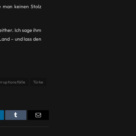
e man keinen Stolz
either. Ich sage ihm
Land – und lass den
rruptionsfälle
Türke
nkedIn
Tumblr
Email