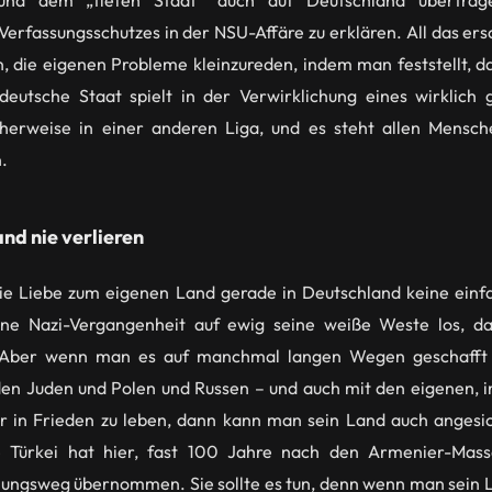
und dem „tiefen Staat“ auch auf Deutschland übertra
Verfassungsschutzes in der NSU-Affäre zu erklären. All das ers
n, die eigenen Probleme kleinzureden, indem man feststellt, d
deutsche Staat spielt in der Verwirklichung eines wirklich 
cherweise in einer anderen Liga, und es steht allen Mensche
.
nd nie verlieren
die Liebe zum eigenen Land gerade in Deutschland keine einf
ine Nazi-Vergangenheit auf ewig seine weiße Weste los, d
 Aber wenn man es auf manchmal langen Wegen geschafft 
den Juden und Polen und Russen – und auch mit den eigenen, i
r in Frieden zu leben, dann kann man sein Land auch angesic
ie Türkei hat hier, fast 100 Jahre nach den Armenier-Mas
ungsweg übernommen. Sie sollte es tun, denn wenn man sein La