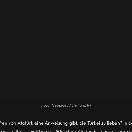
Foto: ReaLMeS / DeviantArt
ten von Atatürk eine Anweisung gibt, die Türkei zu lieben? In 
 und fleißig…“, welche die türkischen Kinder bis vor kurzem 