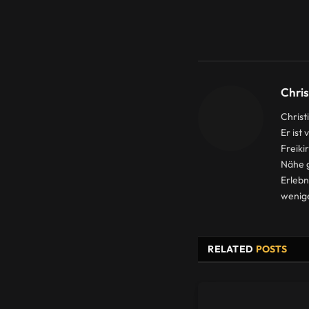
Chris
Christ
Er ist
Freiki
Nähe g
Erlebn
wenige
RELATED
POSTS