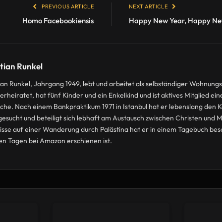
PREVIOUS ARTICLE
NEXT ARTICLE
Homo Facebookiensis
Happy New Year, Happy N
tian Runkel
ian Runkel, Jahrgang 1949, lebt und arbeitet als selbständiger Wohnung
 verheiratet, hat fünf Kinder und ein Enkelkind und ist aktives Mitglied e
rche. Nach einem Bankpraktikum 1971 in Istanbul hat er lebenslang den K
esucht und beteiligt sich lebhaft am Austausch zwischen Christen und 
isse auf einer Wanderung durch Palästina hat er in einem Tagebuch bes
n Tagen bei Amazon erschienen ist.