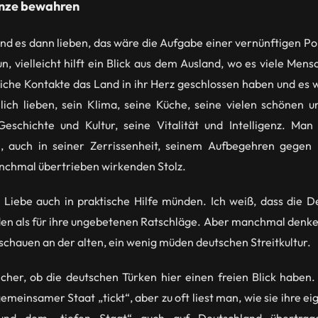
anze bewahren
d es dann lieben, das wäre die Aufgabe einer vernünftigen Po
 vielleicht hilft ein Blick aus dem Ausland, wo es viele Mensc
iche Kontakte das Land in ihr Herz geschlossen haben und es w
lich lieben, sein Klima, seine Küche, seine vielen schönen 
eschichte und Kultur, seine Vitalität und Intelligenz. Man
, auch in seiner Zerrissenheit, seinem Aufbegehren gegen
nchmal übertrieben wirkenden Stolz.
e Liebe auch in praktische Hilfe münden. Ich weiß, dass die D
n als für ihre ungebetenen Ratschläge. Aber manchmal denke i
uschauen an der alten, ein wenig müden deutschen Streitkultur.
sicher, ob die deutschen Türken hier einen freien Blick haben.
emeinsamer Staat „tickt“, aber zu oft liest man, wie sie ihre 