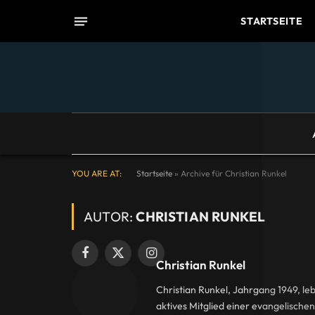
STARTSEITE
YOU ARE AT:
Startseite
»
Archive für Christian Runkel
AUTOR:
CHRISTIAN RUNKEL
Facebook
X
Instagram
Christian Runkel
(Twitter)
Christian Runkel, Jahrgang 1949, leb
aktives Mitglied einer evangelische