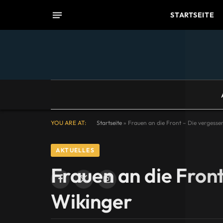
STARTSEITE
YOU ARE AT:
Startseite
»
Frauen an die Front – Die vergesse
AKTUELLES
Frauen an die Front
Facebook
X
Instagram
Wikinger
(Twitter)