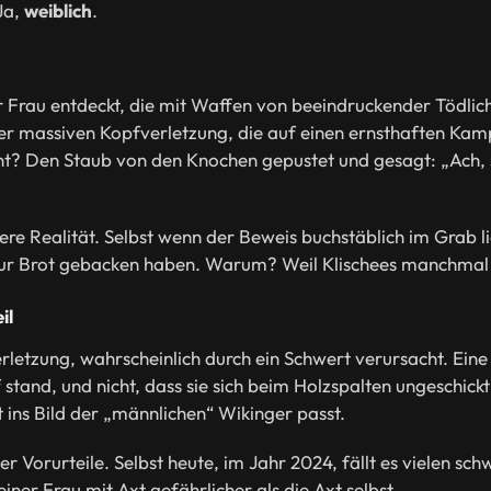
Ja,
weiblich
.
 Frau entdeckt, die mit Waffen von beeindruckender Tödlich
iner massiven Kopfverletzung, die auf einen ernsthaften Ka
? Den Staub von den Knochen gepustet und gesagt: „Ach, sie
ttere Realität. Selbst wenn der Beweis buchstäblich im Grab li
t nur Brot gebacken haben. Warum? Weil Klischees manchmal 
il
rletzung, wahrscheinlich durch ein Schwert verursacht. Eine
 stand, und nicht, dass sie sich beim Holzspalten ungeschick
 ins Bild der „männlichen“ Wikinger passt.
 der Vorurteile. Selbst heute, im Jahr 2024, fällt es vielen s
 einer Frau mit Axt gefährlicher als die Axt selbst.