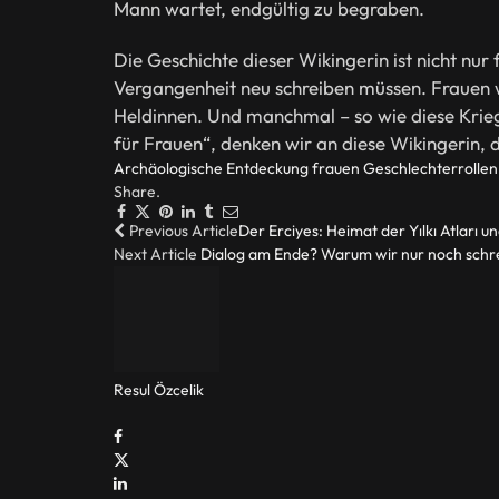
Mann wartet, endgültig zu begraben.
Die Geschichte dieser Wikingerin ist nicht nur
Vergangenheit neu schreiben müssen. Frauen w
Heldinnen. Und manchmal – so wie diese Krieg
für Frauen“, denken wir an diese Wikingerin,
Archäologische Entdeckung
frauen
Geschlechterrollen
Share.
Facebook
Twitter
Pinterest
LinkedIn
Tumblr
Email
Previous Article
Der Erciyes: Heimat der Yılkı Atları 
Next Article
Dialog am Ende? Warum wir nur noch schre
Resul Özcelik
Website
Facebook
X
(Twitter)
LinkedIn