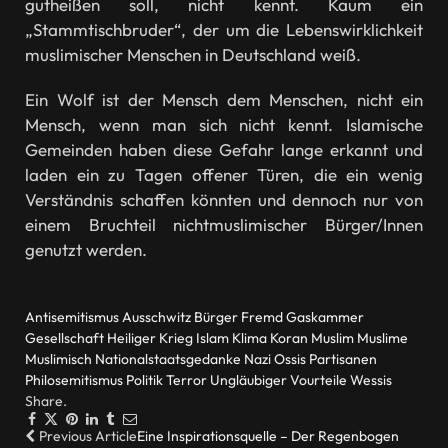
gutheißen soll, nicht kennt. Kaum ein
„Stammtischbruder“, der um die Lebenswirklichkeit
muslimischer Menschen in Deutschland weiß.
Ein Wolf ist der Mensch dem Menschen, nicht ein
Mensch, wenn man sich nicht kennt. Islamische
Gemeinden haben diese Gefahr lange erkannt und
laden ein zu Tagen offener Türen, die ein wenig
Verständnis schaffen könnten und dennoch nur von
einem Bruchteil nichtmuslimischer Bürger/Innen
genutzt werden.
Antisemitismus
Ausschwitz
Bürger
Fremd
Gaskammer
Gesellschaft
Heiliger Krieg
Islam
Klima
Koran
Muslim
Muslime
Muslimisch
Nationalstaatsgedanke
Nazi
Ossis
Partisanen
Philosemitismus
Politik
Terror
Ungläubiger
Vourteile
Wessis
Share.
Facebook
Twitter
Pinterest
LinkedIn
Tumblr
Email
Previous Article
Eine Inspirationsquelle – Der Regenbogen