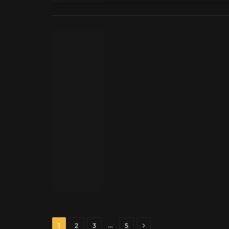
Next
…
1
2
3
5