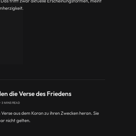
 Das trifft zwar aktuelle Erscheinungsformen, meint
mherzigkeit.
len die Verse des Friedens
3 MINS READ
ch Verse aus dem Koran zu ihren Zwecken heran. Sie
ar nicht gelten.