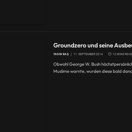
Groundzero und seine Ausbe
YASIN BAŞ
11. SEPTEMBER 2014
12 MINS REA
Obwohl George W. Bush höchstpersönlic
Muslime warnte, wurden diese bald dana