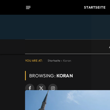
STARTSEITE
YOU ARE AT:
Startseite
»
Koran
BROWSING:
KORAN
Facebook
X
Instagram
(Twitter)