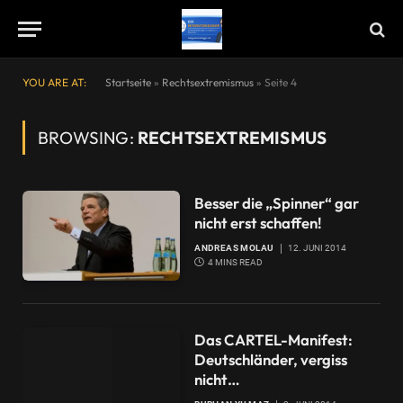
YOU ARE AT:
Startseite
»
Rechtsextremismus
»
Seite 4
BROWSING:
RECHTSEXTREMISMUS
Besser die „Spinner“ gar
nicht erst schaffen!
ANDREAS MOLAU
12. JUNI 2014
4 MINS READ
Das CARTEL-Manifest:
Deutschländer, vergiss
nicht…