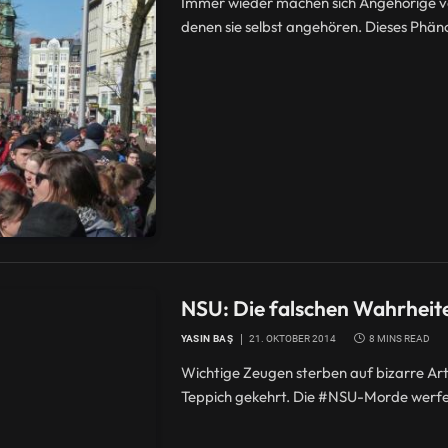
Immer wieder machen sich Angehörige 
denen sie selbst angehören. Dieses Phän
NSU: Die falschen Wahrheit
YASIN BAŞ
21. OKTOBER 2014
8 MINS READ
Wichtige Zeugen sterben auf bizarre Art
Teppich gekehrt. Die #NSU-Morde werfen