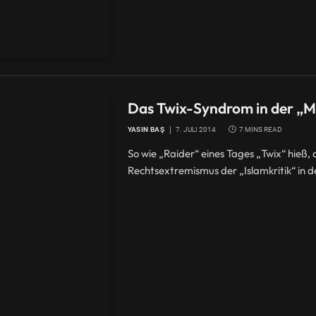
Das Twix-Syndrom in der „Mi
YASIN BAŞ
7. JULI 2014
7 MINS READ
So wie „Raider“ eines Tages „Twix“ hieß, a
Rechtsextremismus der „Islamkritik“ in de