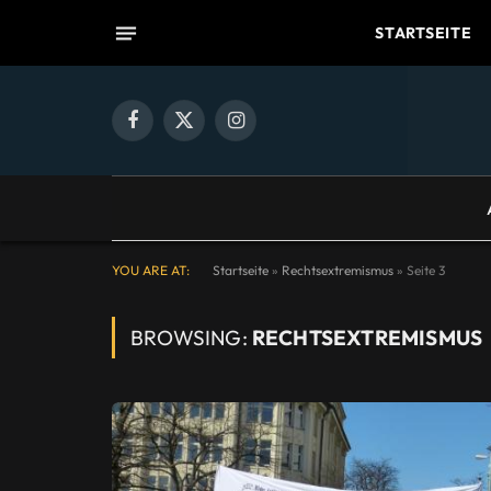
STARTSEITE
Facebook
X
Instagram
(Twitter)
YOU ARE AT:
Startseite
»
Rechtsextremismus
»
Seite 3
BROWSING:
RECHTSEXTREMISMUS