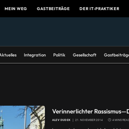
MEIN WEG
GASTBEITRÄGE
DER IT-PRAKTIKER
Aktuelles
Integration
Politik
Gesellschaft
Gastbeiträg
Verinnerlichter Rassismus—D
ALEV DUDEK
21. NOVEMBER 2014
4 MINS REA