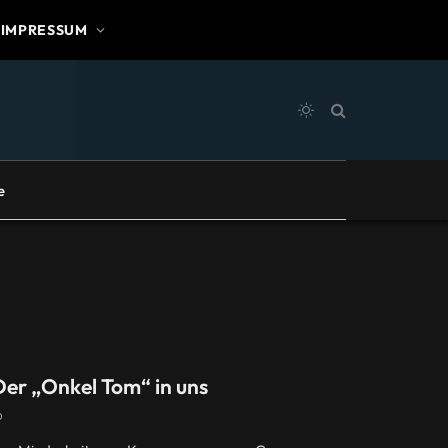
IMPRESSUM
e
er „Onkel Tom“ in uns
D