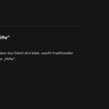
tte“
ber das Gleich drin blieb, weicht traditioneller
r „Mitte“.